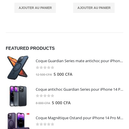
AJOUTER AU PANIER
AJOUTER AU PANIER
FEATURED PRODUCTS
Coque Guardian Series mate antichoc pour iPhone 15 Pro Max avec Magsafe Noir - Torras
0
out of 5
Le
Le
5 000
CFA
12 500
CFA
prix
prix
initial
actuel
Coque antichoc Guardian Series pour iPhone 14 Pro Max - TORRAS
était :
est :
12
5
0
out of 5
Le
Le
5 000
CFA
8 000
CFA
500 CFA.
000 CFA.
prix
prix
initial
actuel
Coque Magnétique Ostand pour iPhone 14 Pro Max - Violet Foncé - TORRAS
était :
est :
8
5