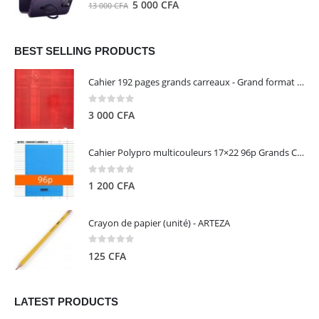
0
out of 5
Le
Le
5 000
CFA
13 000
CFA
000 CFA.
000 CFA.
prix
prix
initial
actuel
était :
est :
BEST SELLING PRODUCTS
13
5
Cahier 192 pages grands carreaux - Grand format - Brochure dos toilé - 24x32 cm - Papier blanc 90 g - Couverture carte pelliculée couleur aléatoire - Clairefontaine
000 CFA.
000 CFA.
0
out of 5
3 000
CFA
Cahier Polypro multicouleurs 17×22 96p Grands Carreaux Séyès 90g - CALLIGRAPHE
0
out of 5
1 200
CFA
Crayon de papier (unité) - ARTEZA
0
out of 5
125
CFA
LATEST PRODUCTS