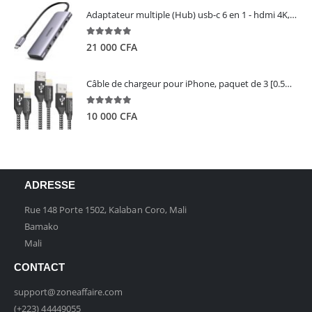
Adaptateur multiple (Hub) usb-c 6 en 1 - hdmi 4K, 3 ports USB 3.0 et lecteur de carte sd tf - UGREEN
5.00
out of 5
21 000
CFA
Câble de chargeur pour iPhone, paquet de 3 [0.5M 1M 2M] - GIANAC
5.00
out of 5
10 000
CFA
ADRESSE
Rue 148 Porte 1502, Kalaban Coro, Mali
Bamako
Mali
CONTACT
support@zoneaffaire.com
(+223) 44449055