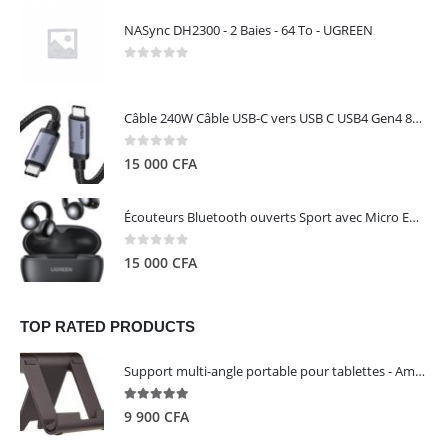
NASync DH2300 - 2 Baies - 64 To - UGREEN
0
out of 5
Câble 240W Câble USB-C vers USB C USB4 Gen4 80Gbps pour Thunderbolt 5/4/3, Premium 18K double écran triple 4K PD3.1 - UGREEN
0
out of 5
15 000
CFA
Écouteurs Bluetooth ouverts Sport avec Micro ENC IPX5 – HiTune S3 UGREEN 45785
0
out of 5
15 000
CFA
TOP RATED PRODUCTS
Support multi-angle portable pour tablettes - Amazon Basics
5.00
out of 5
9 900
CFA