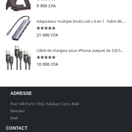
5.00
out of 5
9 900
CFA
Adaptateur multiple (Hub) usb-c 6 en 1 - hdmi 4K, 3 ports USB 3.0 et lecteur de carte sd tf - UGREEN
5.00
out of 5
21 000
CFA
Câble de chargeur pour iPhone, paquet de 3 [0.5M 1M 2M] - GIANAC
5.00
out of 5
10 000
CFA
ADRESSE
Rue 148 Porte 1502, Kalaban Coro, Mali
Bamako
Mali
CONTACT