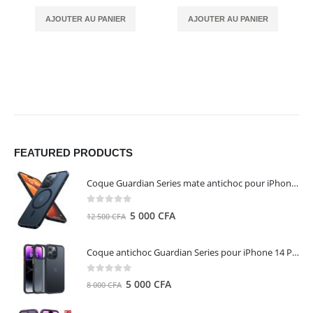
AJOUTER AU PANIER
AJOUTER AU PANIER
FEATURED PRODUCTS
Coque Guardian Series mate antichoc pour iPhone 15 Pro Max avec Magsafe Noir - Torras
0
out of 5
Le
Le
5 000
CFA
12 500
CFA
prix
prix
initial
actuel
Coque antichoc Guardian Series pour iPhone 14 Pro Max - TORRAS
était :
est :
12
5
0
out of 5
Le
Le
5 000
CFA
8 000
CFA
500 CFA.
000 CFA.
prix
prix