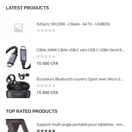
LATEST PRODUCTS
NASync DH2300 - 2 Baies - 64 To - UGREEN
0
out of 5
Câble 240W Câble USB-C vers USB C USB4 Gen4 80Gbps pour Thunderbolt 5/4/3, Premium 18K double écran triple 4K PD3.1 - UGREEN
0
out of 5
15 000
CFA
Écouteurs Bluetooth ouverts Sport avec Micro ENC IPX5 – HiTune S3 UGREEN 45785
0
out of 5
15 000
CFA
TOP RATED PRODUCTS
Support multi-angle portable pour tablettes - Amazon Basics