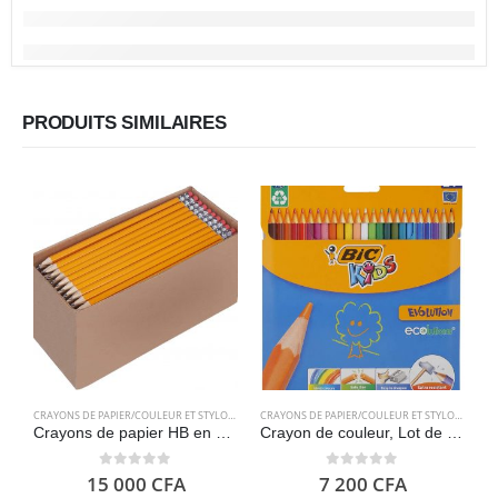
PRODUITS SIMILAIRES
CRAYONS DE PAPIER/COULEUR ET STYLOS
,
FOURNITURES SCOLAIRES
CRAYONS DE PAPIER/COULEUR ET STYLOS
,
FOURN
Crayons de papier HB en bois, aiguisés, paquet de 150 – Amazon Basics
Crayon de couleur, Lot de 24 crayons de couleur – BIC Kids Evolution ECOlutions
0
out of 5
0
out of 5
15 000
CFA
7 200
CFA