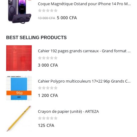
initial
actuel
Coque Magnétique Ostand pour iPhone 14 Pro Max - Violet Foncé - TORRAS
était :
est :
8
5
0
out of 5
Le
Le
5 000
CFA
13 000
CFA
000 CFA.
000 CFA.
prix
prix
initial
actuel
était :
est :
BEST SELLING PRODUCTS
13
5
Cahier 192 pages grands carreaux - Grand format - Brochure dos toilé - 24x32 cm - Papier blanc 90 g - Couverture carte pelliculée couleur aléatoire - Clairefontaine
000 CFA.
000 CFA.
0
out of 5
3 000
CFA
Cahier Polypro multicouleurs 17×22 96p Grands Carreaux Séyès 90g - CALLIGRAPHE
0
out of 5
1 200
CFA
Crayon de papier (unité) - ARTEZA
0
out of 5
125
CFA