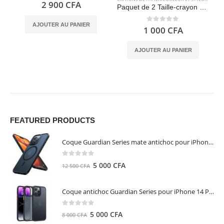
0
out of 5
2 900
CFA
Paquet de 2 Taille-crayon en plastique – STAEDTLER
AJOUTER AU PANIER
0
out of 5
1 000
CFA
AJOUTER AU PANIER
FEATURED PRODUCTS
Coque Guardian Series mate antichoc pour iPhone 15 Pro Max avec Magsafe Noir - Torras
0
out of 5
Le
Le
5 000
CFA
12 500
CFA
prix
prix
initial
actuel
Coque antichoc Guardian Series pour iPhone 14 Pro Max - TORRAS
était :
est :
12
5
0
out of 5
Le
Le
5 000
CFA
8 000
CFA
500 CFA.
000 CFA.