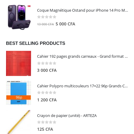
prix
prix
initial
actuel
Coque Magnétique Ostand pour iPhone 14 Pro Max - Violet Foncé - TORRAS
était :
est :
8
5
0
out of 5
Le
Le
5 000
CFA
13 000
CFA
000 CFA.
000 CFA.
prix
prix
initial
actuel
était :
est :
BEST SELLING PRODUCTS
13
5
Cahier 192 pages grands carreaux - Grand format - Brochure dos toilé - 24x32 cm - Papier blanc 90 g - Couverture carte pelliculée couleur aléatoire - Clairefontaine
000 CFA.
000 CFA.
0
out of 5
3 000
CFA
Cahier Polypro multicouleurs 17×22 96p Grands Carreaux Séyès 90g - CALLIGRAPHE
0
out of 5
1 200
CFA
Crayon de papier (unité) - ARTEZA
0
out of 5
125
CFA