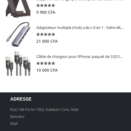
5.00
out of 5
9 900
CFA
Adaptateur multiple (Hub) usb-c 6 en 1 - hdmi 4K, 3 ports USB 3.0 et lecteur de carte sd tf - UGREEN
5.00
out of 5
21 000
CFA
Câble de chargeur pour iPhone, paquet de 3 [0.5M 1M 2M] - GIANAC
5.00
out of 5
10 000
CFA
ADRESSE
Rue 148 Porte 1502, Kalaban Coro, Mali
Bamako
Mali