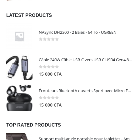
LATEST PRODUCTS
NASync DH2300 - 2 Baies - 64 To - UGREEN
0
out of 5
Câble 240W Câble USB-C vers USB C USB4 Gen4 80Gbps pour Thunderbolt 5/4/3, Premium 18K double écran triple 4K PD3.1 - UGREEN
0
out of 5
15 000
CFA
Écouteurs Bluetooth ouverts Sport avec Micro ENC IPX5 – HiTune S3 UGREEN 45785
0
out of 5
15 000
CFA
TOP RATED PRODUCTS
Support multi-angle portable pour tablettes - Amazon Basics