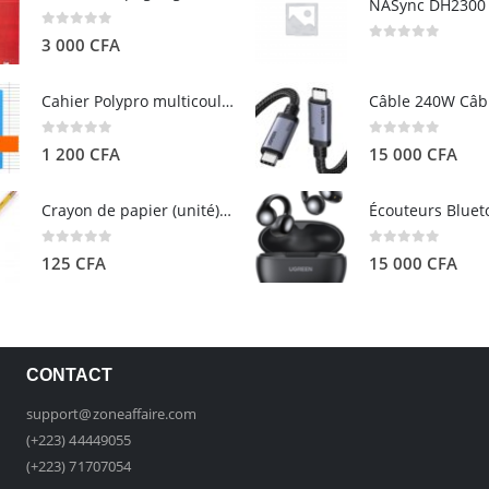
0
out of 5
3 000
CFA
0
out of 5
Cahier Polypro multicouleurs 17×22 96p Grands Carreaux Séyès 90g - CALLIGRAPHE
0
out of 5
0
out of 5
1 200
CFA
15 000
CFA
Crayon de papier (unité) - ARTEZA
0
out of 5
0
out of 5
125
CFA
15 000
CFA
CONTACT
support@zoneaffaire.com
(+223) 44449055
(+223) 71707054