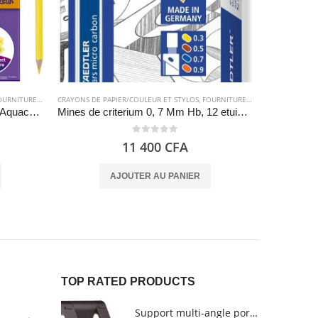
RNITURES SCOLAIRES
CRAYONS DE PAPIER/COULEUR ET STYLOS
,
FOURNITURES SCOLAIRES
CRAYONS DE P
,
PAPETE
Crayon de couleur Kids 24 – Bic Aquacouleur
Mines de criterium 0, 7 Mm Hb, 12 etuis Mars Micro Carbon 250 – Staedtler
0
out of 5
11 400
CFA
AJOUTER AU PANIER
TOP RATED PRODUCTS
Support multi-angle portable pour tablettes - Amazon Basics