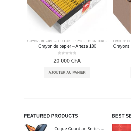
CRAYONS DE PAPIER/COULEUR ET STYLOS
,
FOURNITURES SCOLAIRES
CRAYONS DE
Crayon de papier – Arteza 180
0
out of 5
20 000
CFA
AJOUTER AU PANIER
FEATURED PRODUCTS
BEST S
Coque Guardian Series mate antichoc pour iPhone 15 Pro Max avec Magsafe Noir - Torras