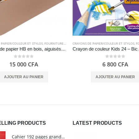
 PAPIER/COULEUR ET STYLOS
,
FOURNITURES SCOLAIRES
CRAYONS DE PAPIER/COULEUR ET STYLOS
,
FOU
Crayons de papier HB en bois, aiguisés, paquet de 150 – Amazon Basics
0
out of 5
0
out of 5
15 000
CFA
6 800
CFA
AJOUTER AU PANIER
AJOUTER AU PANIER
ELLING PRODUCTS
LATEST PRODUCTS
Cahier 192 pages grands carreaux - Grand format - Brochure dos toilé - 24x32 cm - Papier blanc 90 g - Couverture carte pelliculée couleur aléatoire - Clairefontaine