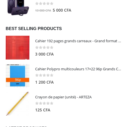
était :
est :
8
5
0
out of 5
Le
Le
5 000
CFA
13 000
CFA
000 CFA.
000 CFA.
prix
prix
initial
actuel
était :
est :
BEST SELLING PRODUCTS
13
5
Cahier 192 pages grands carreaux - Grand format - Brochure dos toilé - 24x32 cm - Papier blanc 90 g - Couverture carte pelliculée couleur aléatoire - Clairefontaine
000 CFA.
000 CFA.
0
out of 5
3 000
CFA
Cahier Polypro multicouleurs 17×22 96p Grands Carreaux Séyès 90g - CALLIGRAPHE
0
out of 5
1 200
CFA
Crayon de papier (unité) - ARTEZA
0
out of 5
125
CFA