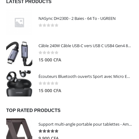
LATEST PRODUCTS
NASync DH2300 - 2 Baies - 64 To - UGREEN
0
out of 5
Câble 240W Câble USB-C vers USB C USB4 Gen4 80Gbps pour Thunderbolt 5/4/3, Premium 18K double écran triple 4K PD3.1 - UGREEN
0
out of 5
15 000
CFA
Écouteurs Bluetooth ouverts Sport avec Micro ENC IPX5 – HiTune S3 UGREEN 45785
0
out of 5
15 000
CFA
TOP RATED PRODUCTS
Support multi-angle portable pour tablettes - Amazon Basics
5.00
out of 5
9 900
CFA