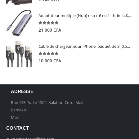
Adaptateur multiple (Hub) usb-c 6 en 1 - hdmi 4K, 3 ports USB 3.0 et lecteur de carte sd tf - UGREEN
5.00
out of 5
21 000
CFA
Câble de chargeur pour iPhone, paquet de 3 [0.5M 1M 2M] - GIANAC
5.00
out of 5
10 000
CFA
ADRESSE
Rue 148 Porte 1502, Kalaban Coro, Mali
Bamako
Mali
CONTACT