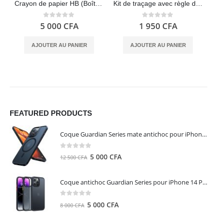
Crayon de papier HB (Boîte de 12) – Staedtler
Kit de traçage avec règle de 30 cm, carré, biseau et rapporteur – Milan
0
out of 5
0
out of 5
5 000
CFA
1 950
CFA
AJOUTER AU PANIER
AJOUTER AU PANIER
FEATURED PRODUCTS
Coque Guardian Series mate antichoc pour iPhone 15 Pro Max avec Magsafe Noir - Torras
0
out of 5
Le
Le
5 000
CFA
12 500
CFA
prix
prix
initial
actuel
Coque antichoc Guardian Series pour iPhone 14 Pro Max - TORRAS
était :
est :
12
5
0
out of 5
Le
Le
5 000
CFA
8 000
CFA
500 CFA.
000 CFA.
prix
prix