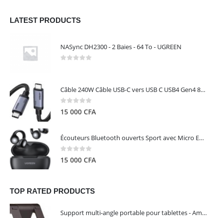
LATEST PRODUCTS
NASync DH2300 - 2 Baies - 64 To - UGREEN
0
out of 5
Câble 240W Câble USB-C vers USB C USB4 Gen4 80Gbps pour Thunderbolt 5/4/3, Premium 18K double écran triple 4K PD3.1 - UGREEN
0
out of 5
15 000
CFA
Écouteurs Bluetooth ouverts Sport avec Micro ENC IPX5 – HiTune S3 UGREEN 45785
0
out of 5
15 000
CFA
TOP RATED PRODUCTS
Support multi-angle portable pour tablettes - Amazon Basics