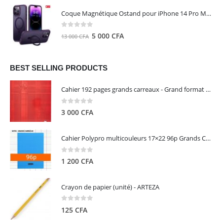
initial
actuel
Coque Magnétique Ostand pour iPhone 14 Pro Max - Violet Foncé - TORRAS
était :
est :
8
5
0
out of 5
Le
Le
5 000
CFA
13 000
CFA
000 CFA.
000 CFA.
prix
prix
initial
actuel
était :
est :
BEST SELLING PRODUCTS
13
5
Cahier 192 pages grands carreaux - Grand format - Brochure dos toilé - 24x32 cm - Papier blanc 90 g - Couverture carte pelliculée couleur aléatoire - Clairefontaine
000 CFA.
000 CFA.
0
out of 5
3 000
CFA
Cahier Polypro multicouleurs 17×22 96p Grands Carreaux Séyès 90g - CALLIGRAPHE
0
out of 5
1 200
CFA
Crayon de papier (unité) - ARTEZA
0
out of 5
125
CFA