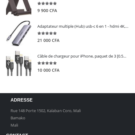
5.00
out of 5
9 900
CFA
Adaptateur multiple (Hub) usb-c 6 en 1 - hdmi 4K, 3 ports USB 3.0 et lecteur de carte sd tf - UGREEN
5.00
out of 5
21 000
CFA
Câble de chargeur pour iPhone, paquet de 3 [0.5M 1M 2M] - GIANAC
5.00
out of 5
10 000
CFA
ADRESSE
Rue 148 Porte 1502, Kalaban Coro, Mali
Bamako
Mali