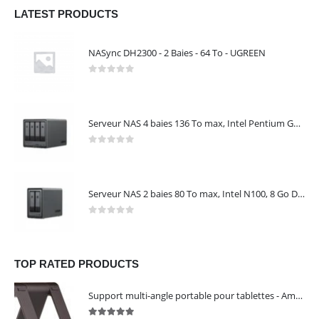
LATEST PRODUCTS
NASync DH2300 - 2 Baies - 64 To - UGREEN
0
out of 5
Serveur NAS 4 baies 136 To max, Intel Pentium Gold 8505, 8 Go DDR5, 10 GbE + 2,5 GbE, sans disques – NASync DXP4800 Plus UGREEN 35260
0
out of 5
Serveur NAS 2 baies 80 To max, Intel N100, 8 Go DDR5, 2,5 GbE, sans disques – NASync DXP2800 UGREEN 25242
0
out of 5
TOP RATED PRODUCTS
Support multi-angle portable pour tablettes - Amazon Basics