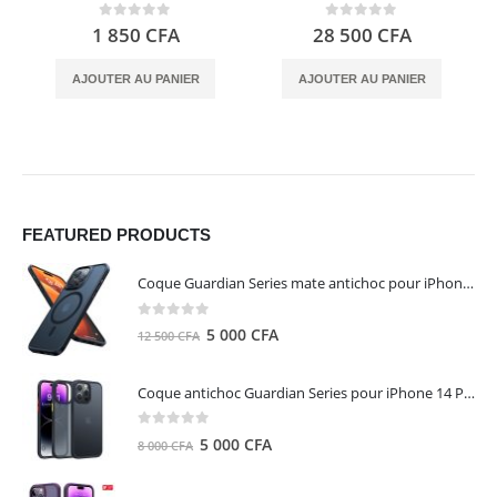
0
out of 5
0
out of 5
1 850
CFA
28 500
CFA
AJOUTER AU PANIER
AJOUTER AU PANIER
FEATURED PRODUCTS
Coque Guardian Series mate antichoc pour iPhone 15 Pro Max avec Magsafe Noir - Torras
0
out of 5
Le
Le
5 000
CFA
12 500
CFA
prix
prix
initial
actuel
Coque antichoc Guardian Series pour iPhone 14 Pro Max - TORRAS
était :
est :
12
5
0
out of 5
Le
Le
5 000
CFA
8 000
CFA
500 CFA.
000 CFA.
prix
prix
initial
actuel