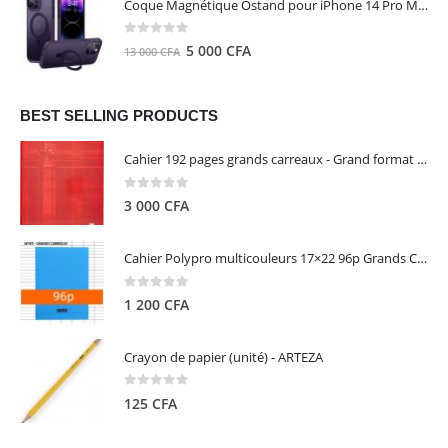
Coque Magnétique Ostand pour iPhone 14 Pro Max - Violet Foncé - TORRAS
était :
est :
8
5
0
out of 5
Le
Le
5 000
CFA
13 000
CFA
000 CFA.
000 CFA.
prix
prix
initial
actuel
était :
est :
BEST SELLING PRODUCTS
13
5
Cahier 192 pages grands carreaux - Grand format - Brochure dos toilé - 24x32 cm - Papier blanc 90 g - Couverture carte pelliculée couleur aléatoire - Clairefontaine
000 CFA.
000 CFA.
0
out of 5
3 000
CFA
Cahier Polypro multicouleurs 17×22 96p Grands Carreaux Séyès 90g - CALLIGRAPHE
0
out of 5
1 200
CFA
Crayon de papier (unité) - ARTEZA
0
out of 5
125
CFA