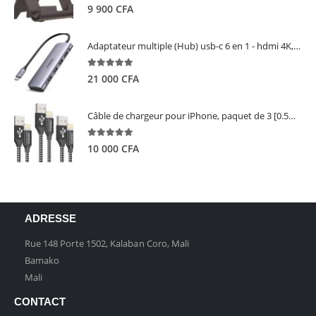
5.00
out of 5
9 900
CFA
Adaptateur multiple (Hub) usb-c 6 en 1 - hdmi 4K, 3 ports USB 3.0 et lecteur de carte sd tf - UGREEN
5.00
out of 5
21 000
CFA
Câble de chargeur pour iPhone, paquet de 3 [0.5M 1M 2M] - GIANAC
5.00
out of 5
10 000
CFA
ADRESSE
Rue 148 Porte 1502, Kalaban Coro, Mali
Bamako
Mali
CONTACT