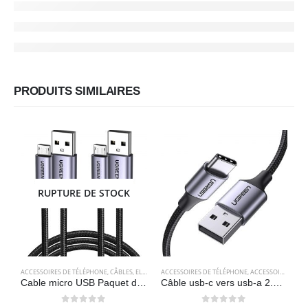
PRODUITS SIMILAIRES
RUPTURE DE STOCK
ACCESSOIRES DE TÉLÉPHONE
,
CÂBLES
,
ELECTRONIQUES
ACCESSOIRES DE TÉLÉPHONE
,
ACCESSOIRES POUR ORDINATEUR
A
Cable micro USB Paquet de 2 câbles micro USB UGREEN
Câble usb-c vers usb-a 2.0 (1 mètre) charge rapide en nylon tressé – UGREEN