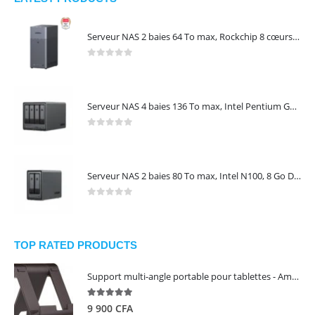
Serveur NAS 2 baies 64 To max, Rockchip 8 cœurs, 4 Go LPDDR4X, Gigabit Ethernet, HDMI 4K, sans disques – NASync DH2300 UGREEN 95087
0
out of 5
Serveur NAS 4 baies 136 To max, Intel Pentium Gold 8505, 8 Go DDR5, 10 GbE + 2,5 GbE, sans disques – NASync DXP4800 Plus UGREEN 35260
0
out of 5
Serveur NAS 2 baies 80 To max, Intel N100, 8 Go DDR5, 2,5 GbE, sans disques – NASync DXP2800 UGREEN 25242
0
out of 5
TOP RATED PRODUCTS
Support multi-angle portable pour tablettes - Amazon Basics
5.00
out of 5
9 900
CFA