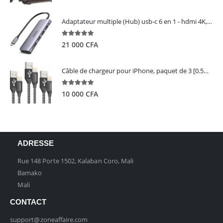
Adaptateur multiple (Hub) usb-c 6 en 1 - hdmi 4K, 3 ports USB 3.0 et lecteur de carte sd tf - UGREEN
5.00
out of 5
21 000
CFA
Câble de chargeur pour iPhone, paquet de 3 [0.5M 1M 2M] - GIANAC
5.00
out of 5
10 000
CFA
ADRESSE
Rue 148 Porte 1502, Kalaban Coro, Mali
Bamako
Mali
CONTACT
support@zoneaffaire.com