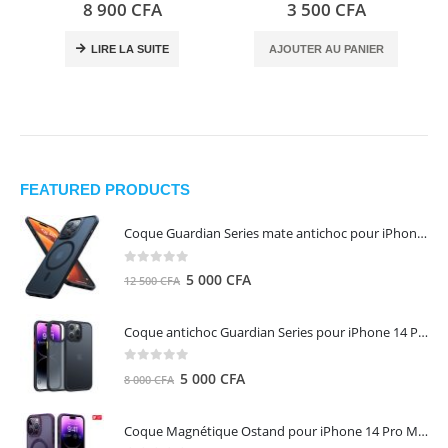
0
out of 5
0
out of 5
8 900
CFA
3 500
CFA
LIRE LA SUITE
AJOUTER AU PANIER
FEATURED PRODUCTS
Coque Guardian Series mate antichoc pour iPhone 15 Pro Max avec Magsafe Noir - Torras
0
out of 5
Le
Le
5 000
CFA
12 500
CFA
prix
prix
initial
actuel
Coque antichoc Guardian Series pour iPhone 14 Pro Max - TORRAS
était :
est :
12
5
0
out of 5
Le
Le
5 000
CFA
8 000
CFA
500 CFA.
000 CFA.
prix
prix
initial
actuel
Coque Magnétique Ostand pour iPhone 14 Pro Max - Violet Foncé - TORRAS
était :
est :