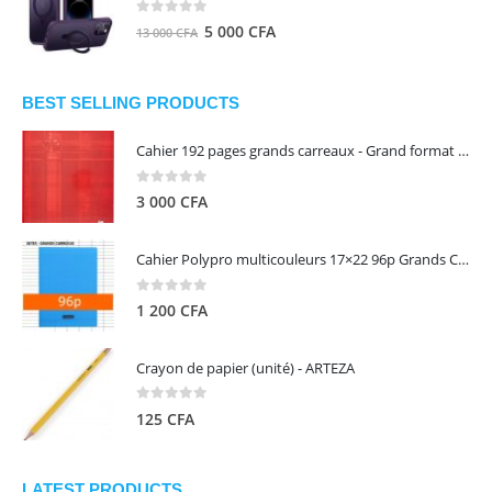
8
5
0
out of 5
Le
Le
5 000
CFA
13 000
CFA
000 CFA.
000 CFA.
prix
prix
initial
actuel
était :
est :
BEST SELLING PRODUCTS
13
5
Cahier 192 pages grands carreaux - Grand format - Brochure dos toilé - 24x32 cm - Papier blanc 90 g - Couverture carte pelliculée couleur aléatoire - Clairefontaine
000 CFA.
000 CFA.
0
out of 5
3 000
CFA
Cahier Polypro multicouleurs 17×22 96p Grands Carreaux Séyès 90g - CALLIGRAPHE
0
out of 5
1 200
CFA
Crayon de papier (unité) - ARTEZA
0
out of 5
125
CFA
LATEST PRODUCTS