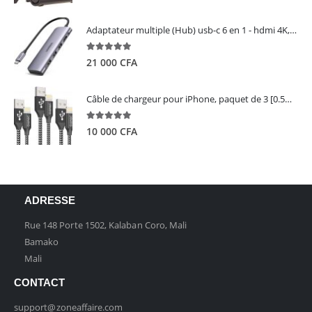
Adaptateur multiple (Hub) usb-c 6 en 1 - hdmi 4K, 3 ports USB 3.0 et lecteur de carte sd tf - UGREEN
5.00
out of 5
21 000
CFA
Câble de chargeur pour iPhone, paquet de 3 [0.5M 1M 2M] - GIANAC
5.00
out of 5
10 000
CFA
ADRESSE
Rue 148 Porte 1502, Kalaban Coro, Mali
Bamako
Mali
CONTACT
support@zoneaffaire.com