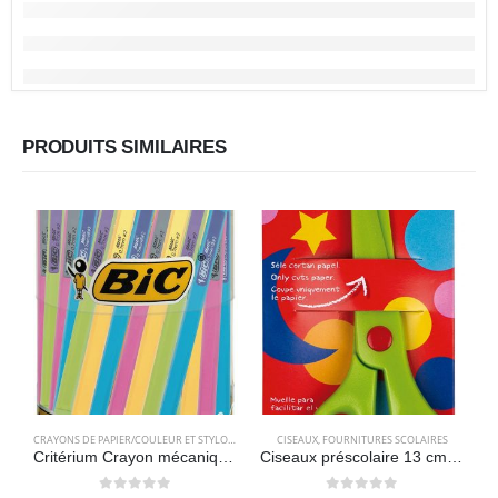
PRODUITS SIMILAIRES
CRAYONS DE PAPIER/COULEUR ET STYLOS
,
FOURNITURES SCOLAIRES
CISEAUX
,
FOURNITURES SCOLAIRES
Critérium Crayon mécanique (Boite de 60 unités), couleurs assorties – BIC Matic Fun
Ciseaux préscolaire 13 cm – APLI Kids 12815