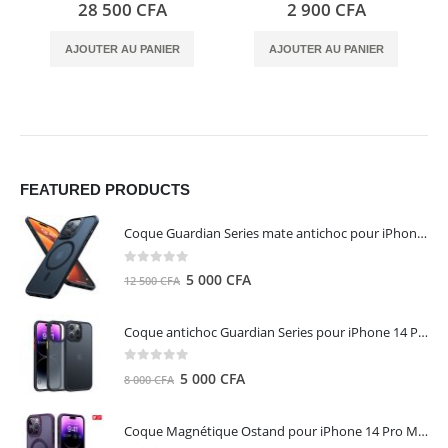
0
out of 5
0
out of 5
28 500
CFA
2 900
CFA
AJOUTER AU PANIER
AJOUTER AU PANIER
FEATURED PRODUCTS
Coque Guardian Series mate antichoc pour iPhone 15 Pro Max avec Magsafe Noir - Torras
0
out of 5
Le
Le
5 000
CFA
12 500
CFA
prix
prix
initial
actuel
Coque antichoc Guardian Series pour iPhone 14 Pro Max - TORRAS
était :
est :
12
5
0
out of 5
Le
Le
5 000
CFA
8 000
CFA
500 CFA.
000 CFA.
prix
prix
initial
actuel
Coque Magnétique Ostand pour iPhone 14 Pro Max - Violet Foncé - TORRAS
était :
est :