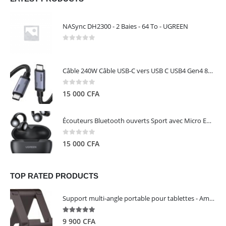
NASync DH2300 - 2 Baies - 64 To - UGREEN
0
out of 5
Câble 240W Câble USB-C vers USB C USB4 Gen4 80Gbps pour Thunderbolt 5/4/3, Premium 18K double écran triple 4K PD3.1 - UGREEN
0
out of 5
15 000
CFA
Écouteurs Bluetooth ouverts Sport avec Micro ENC IPX5 – HiTune S3 UGREEN 45785
0
out of 5
15 000
CFA
TOP RATED PRODUCTS
Support multi-angle portable pour tablettes - Amazon Basics
5.00
out of 5
9 900
CFA