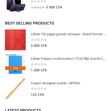
8
5
0
out of 5
Le
Le
5 000
CFA
13 000
CFA
000 CFA.
000 CFA.
prix
prix
initial
actuel
était :
est :
BEST SELLING PRODUCTS
13
5
Cahier 192 pages grands carreaux - Grand format - Brochure dos toilé - 24x32 cm - Papier blanc 90 g - Couverture carte pelliculée couleur aléatoire - Clairefontaine
000 CFA.
000 CFA.
0
out of 5
3 000
CFA
Cahier Polypro multicouleurs 17×22 96p Grands Carreaux Séyès 90g - CALLIGRAPHE
0
out of 5
1 200
CFA
Crayon de papier (unité) - ARTEZA
0
out of 5
125
CFA
LATEST PRODUCTS