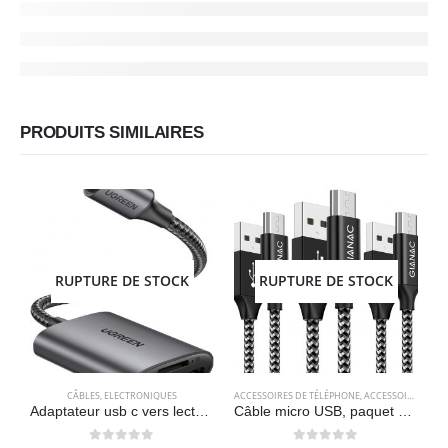
PRODUITS SIMILAIRES
RUPTURE DE STOCK
RUPTURE DE STOCK
CÂBLES
,
ELECTRONIQUES
ACCESSOIRES DE TÉLÉPHONE
,
ACCESSOIRES POUR ORDINATEUR
A
Adaptateur usb c vers lecteur de carte sd/MicroSD 3.0 – UGREEN
Câble micro USB, paquet de 3 [2 Mètre] – GIANAC