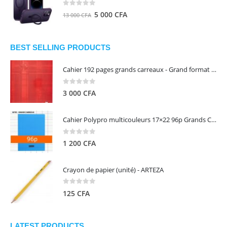
8
5
0
out of 5
Le
Le
5 000
CFA
13 000
CFA
000 CFA.
000 CFA.
prix
prix
initial
actuel
était :
est :
BEST SELLING PRODUCTS
13
5
Cahier 192 pages grands carreaux - Grand format - Brochure dos toilé - 24x32 cm - Papier blanc 90 g - Couverture carte pelliculée couleur aléatoire - Clairefontaine
000 CFA.
000 CFA.
0
out of 5
3 000
CFA
Cahier Polypro multicouleurs 17×22 96p Grands Carreaux Séyès 90g - CALLIGRAPHE
0
out of 5
1 200
CFA
Crayon de papier (unité) - ARTEZA
0
out of 5
125
CFA
LATEST PRODUCTS