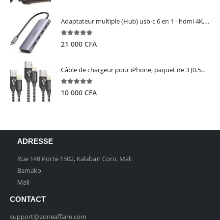
Adaptateur multiple (Hub) usb-c 6 en 1 - hdmi 4K, 3 ports USB 3.0 et lecteur de carte sd tf - UGREEN
5.00
out of 5
21 000
CFA
Câble de chargeur pour iPhone, paquet de 3 [0.5M 1M 2M] - GIANAC
5.00
out of 5
10 000
CFA
ADRESSE
Rue 148 Porte 1502, Kalaban Coro, Mali
Bamako
Mali
CONTACT
support@zoneaffaire.com