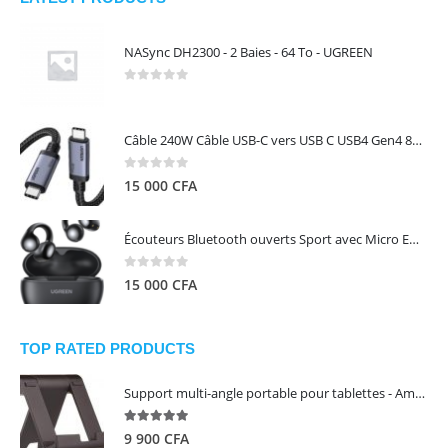
NASync DH2300 - 2 Baies - 64 To - UGREEN
0
out of 5
Câble 240W Câble USB-C vers USB C USB4 Gen4 80Gbps pour Thunderbolt 5/4/3, Premium 18K double écran triple 4K PD3.1 - UGREEN
0
out of 5
15 000
CFA
Écouteurs Bluetooth ouverts Sport avec Micro ENC IPX5 – HiTune S3 UGREEN 45785
0
out of 5
15 000
CFA
TOP RATED PRODUCTS
Support multi-angle portable pour tablettes - Amazon Basics
5.00
out of 5
9 900
CFA