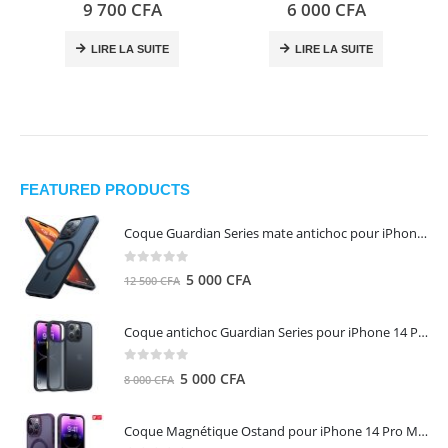
0
out of 5
0
out of 5
9 700
CFA
6 000
CFA
LIRE LA SUITE
LIRE LA SUITE
FEATURED PRODUCTS
Coque Guardian Series mate antichoc pour iPhone 15 Pro Max avec Magsafe Noir - Torras
0
out of 5
Le
Le
5 000
CFA
12 500
CFA
prix
prix
initial
actuel
Coque antichoc Guardian Series pour iPhone 14 Pro Max - TORRAS
était :
est :
12
5
0
out of 5
Le
Le
5 000
CFA
8 000
CFA
500 CFA.
000 CFA.
prix
prix
initial
actuel
Coque Magnétique Ostand pour iPhone 14 Pro Max - Violet Foncé - TORRAS
était :
est :