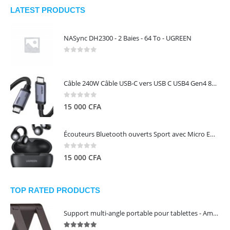
LATEST PRODUCTS
NASync DH2300 - 2 Baies - 64 To - UGREEN
0
out of 5
Câble 240W Câble USB-C vers USB C USB4 Gen4 80Gbps pour Thunderbolt 5/4/3, Premium 18K double écran triple 4K PD3.1 - UGREEN
0
out of 5
15 000
CFA
Écouteurs Bluetooth ouverts Sport avec Micro ENC IPX5 – HiTune S3 UGREEN 45785
0
out of 5
15 000
CFA
TOP RATED PRODUCTS
Support multi-angle portable pour tablettes - Amazon Basics