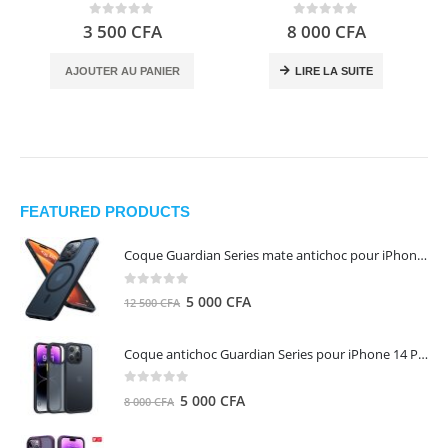
0
out of 5
0
out of 5
3 500
CFA
8 000
CFA
AJOUTER AU PANIER
LIRE LA SUITE
FEATURED PRODUCTS
Coque Guardian Series mate antichoc pour iPhone 15 Pro Max avec Magsafe Noir - Torras
0
out of 5
Le
Le
5 000
CFA
12 500
CFA
prix
prix
initial
actuel
Coque antichoc Guardian Series pour iPhone 14 Pro Max - TORRAS
était :
est :
12
5
0
out of 5
Le
Le
5 000
CFA
8 000
CFA
500 CFA.
000 CFA.
prix
prix
initial
actuel