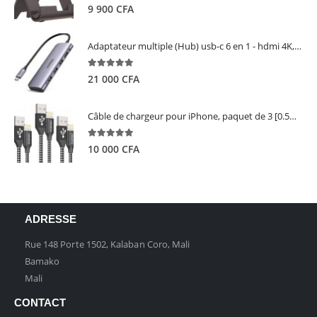
5.00
out of 5
9 900
CFA
Adaptateur multiple (Hub) usb-c 6 en 1 - hdmi 4K, 3 ports USB 3.0 et lecteur de carte sd tf - UGREEN
5.00
out of 5
21 000
CFA
Câble de chargeur pour iPhone, paquet de 3 [0.5M 1M 2M] - GIANAC
5.00
out of 5
10 000
CFA
ADRESSE
Rue 148 Porte 1502, Kalaban Coro, Mali
Bamako
Mali
CONTACT