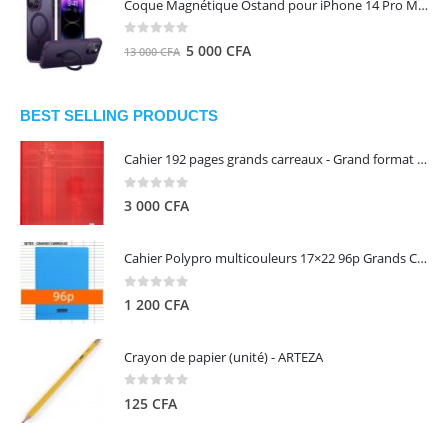
Coque Magnétique Ostand pour iPhone 14 Pro Max - Violet Foncé - TORRAS
était :
est :
8
5
0
out of 5
Le
Le
5 000
CFA
13 000
CFA
000 CFA.
000 CFA.
prix
prix
initial
actuel
était :
est :
BEST SELLING PRODUCTS
13
5
Cahier 192 pages grands carreaux - Grand format - Brochure dos toilé - 24x32 cm - Papier blanc 90 g - Couverture carte pelliculée couleur aléatoire - Clairefontaine
000 CFA.
000 CFA.
0
out of 5
3 000
CFA
Cahier Polypro multicouleurs 17×22 96p Grands Carreaux Séyès 90g - CALLIGRAPHE
0
out of 5
1 200
CFA
Crayon de papier (unité) - ARTEZA
0
out of 5
125
CFA