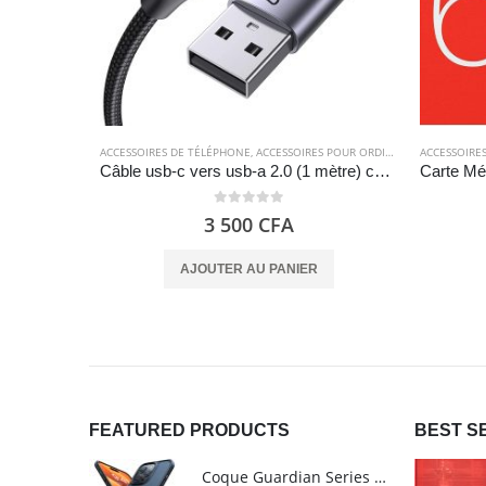
ACCESSOIRES DE TÉLÉPHONE
,
ACCESSOIRES POUR ORDINATEUR
ACCESSOIRE
,
CÂBLES
,
C
Câble usb-c vers usb-a 2.0 (1 mètre) charge rapide en nylon tressé – UGREEN
0
out of 5
3 500
CFA
AJOUTER AU PANIER
FEATURED PRODUCTS
BEST S
Coque Guardian Series mate antichoc pour iPhone 15 Pro Max avec Magsafe Noir - Torras