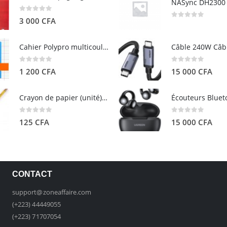
0
out of 5
3 000
CFA
0
out of 5
Cahier Polypro multicouleurs 17×22 96p Grands Carreaux Séyès 90g - CALLIGRAPHE
0
out of 5
0
out of 5
1 200
CFA
15 000
CFA
Crayon de papier (unité) - ARTEZA
0
out of 5
0
out of 5
125
CFA
15 000
CFA
CONTACT
support@zoneaffaire.com
(+223) 44449055
(+223) 71707054