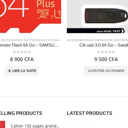
S DE TÉLÉPHONE
ÂBLES
,
ELECTRONIQUES
,
ELECTRONIQUES
,
STOCKAGE
ACCESSOIRES POUR ORDINATEUR
,
ELECTRON
Carte Mémoire Flash 64 Go – SAMSUNG EVO Plus 2020
Clé usb 3.0 64 Go – Sand
0
out of 5
0
out of 5
8 900
CFA
9 500
CFA
LIRE LA SUITE
AJOUTER AU PANIER
ELLING PRODUCTS
LATEST PRODUCTS
Cahier 192 pages grands carreaux - Grand format - Brochure dos toilé - 24x32 cm - Papier blanc 90 g - Couverture carte pelliculée couleur aléatoire - Clairefontaine