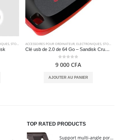
IQUES
,
STOCKAGE
ACCESSOIRES POUR ORDINATEUR
,
ELECTRONIQUES
,
STOCKAGE
ACCESSOIRES
isk
Clé usb de 2.0 de 64 Go – Sandisk Cruzer Blade
0
out of 5
9 000
CFA
AJOUTER AU PANIER
TOP RATED PRODUCTS
Support multi-angle portable pour tablettes - Amazon Basics