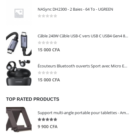
NASync DH2300 - 2 Baies - 64 To - UGREEN
0
out of 5
Câble 240W Câble USB-C vers USB C USB4 Gen4 80Gbps pour Thunderbolt 5/4/3, Premium 18K double écran triple 4K PD3.1 - UGREEN
0
out of 5
15 000
CFA
Écouteurs Bluetooth ouverts Sport avec Micro ENC IPX5 – HiTune S3 UGREEN 45785
0
out of 5
15 000
CFA
TOP RATED PRODUCTS
Support multi-angle portable pour tablettes - Amazon Basics
5.00
out of 5
9 900
CFA