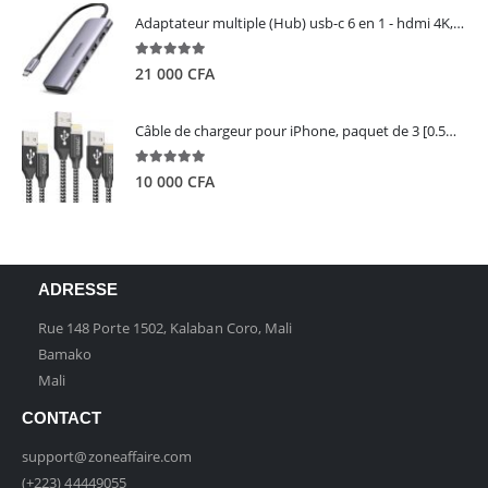
Adaptateur multiple (Hub) usb-c 6 en 1 - hdmi 4K, 3 ports USB 3.0 et lecteur de carte sd tf - UGREEN
5.00
out of 5
21 000
CFA
Câble de chargeur pour iPhone, paquet de 3 [0.5M 1M 2M] - GIANAC
5.00
out of 5
10 000
CFA
ADRESSE
Rue 148 Porte 1502, Kalaban Coro, Mali
Bamako
Mali
CONTACT
support@zoneaffaire.com
(+223) 44449055