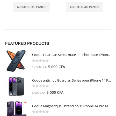
AJOUTER AU PANIER
AJOUTER AU PANIER
FEATURED PRODUCTS
Coque Guardian Series mate antichoc pour iPhone 15 Pro Max avec Magsafe Noir - Torras
0
out of 5
Le
Le
5 000
CFA
12 500
CFA
prix
prix
initial
actuel
Coque antichoc Guardian Series pour iPhone 14 Pro Max - TORRAS
était :
est :
12
5
0
out of 5
Le
Le
5 000
CFA
8 000
CFA
500 CFA.
000 CFA.
prix
prix
initial
actuel
Coque Magnétique Ostand pour iPhone 14 Pro Max - Violet Foncé - TORRAS
était :
est :
8
5