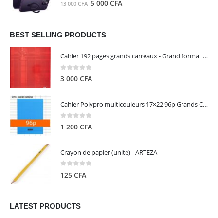
0
out of 5
Le
Le
5 000
CFA
13 000
CFA
000 CFA.
000 CFA.
prix
prix
initial
actuel
était :
est :
BEST SELLING PRODUCTS
13
5
Cahier 192 pages grands carreaux - Grand format - Brochure dos toilé - 24x32 cm - Papier blanc 90 g - Couverture carte pelliculée couleur aléatoire - Clairefontaine
000 CFA.
000 CFA.
0
out of 5
3 000
CFA
Cahier Polypro multicouleurs 17×22 96p Grands Carreaux Séyès 90g - CALLIGRAPHE
0
out of 5
1 200
CFA
Crayon de papier (unité) - ARTEZA
0
out of 5
125
CFA
LATEST PRODUCTS