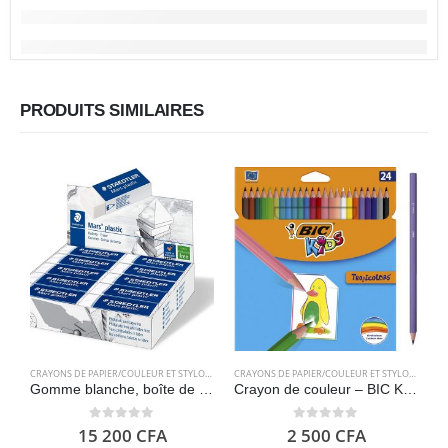
PRODUITS SIMILAIRES
CRAYONS DE PAPIER/COULEUR ET STYLOS
,
FOURNITURES SCOLAIRES
CRAYONS DE PAPIER/COULEUR ET STYLOS
,
FOURN
Gomme blanche, boîte de 20 unités – Staedtler Mars Plastic 526 50
Crayon de couleur – BIC Kids Tropicolors 24
0
out of 5
0
out of 5
15 200
CFA
2 500
CFA