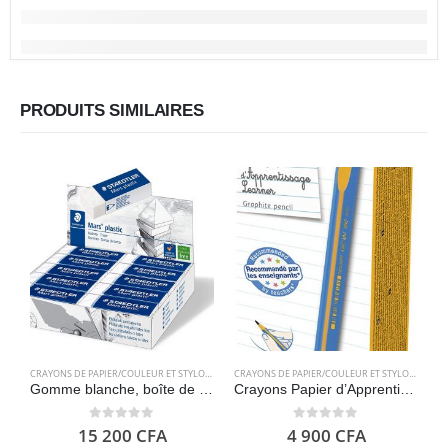
PRODUITS SIMILAIRES
CRAYONS DE PAPIER/COULEUR ET STYLOS
,
FOURNITURES SCOLAIRES
CRAYONS DE PAPIER/COULEUR ET STYLOS
,
FOURN
Gomme blanche, boîte de 20 unités – Staedtler Mars Plastic 526 50
Crayons Papier d’Apprentissage Triangulaires – Bic Kids
0
out of 5
0
out of 5
15 200
CFA
4 900
CFA