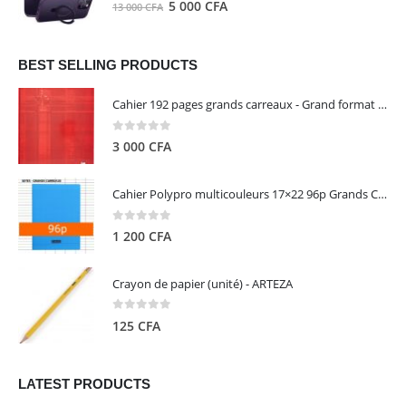
0
out of 5
Le
Le
5 000
CFA
13 000
CFA
000 CFA.
000 CFA.
prix
prix
initial
actuel
était :
est :
BEST SELLING PRODUCTS
13
5
Cahier 192 pages grands carreaux - Grand format - Brochure dos toilé - 24x32 cm - Papier blanc 90 g - Couverture carte pelliculée couleur aléatoire - Clairefontaine
000 CFA.
000 CFA.
0
out of 5
3 000
CFA
Cahier Polypro multicouleurs 17×22 96p Grands Carreaux Séyès 90g - CALLIGRAPHE
0
out of 5
1 200
CFA
Crayon de papier (unité) - ARTEZA
0
out of 5
125
CFA
LATEST PRODUCTS