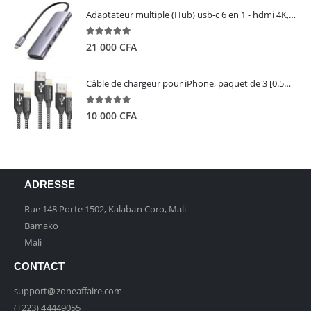
Adaptateur multiple (Hub) usb-c 6 en 1 - hdmi 4K, 3 ports USB 3.0 et lecteur de carte sd tf - UGREEN
5.00
out of 5
21 000
CFA
Câble de chargeur pour iPhone, paquet de 3 [0.5M 1M 2M] - GIANAC
5.00
out of 5
10 000
CFA
ADRESSE
Rue 148 Porte 1502, Kalaban Coro, Mali
Bamako
Mali
CONTACT
support@zoneaffaire.com
(+223) 44449055