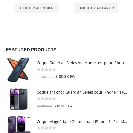
AJOUTER AU PANIER
AJOUTER AU PANIER
FEATURED PRODUCTS
Coque Guardian Series mate antichoc pour iPhone 15 Pro Max avec Magsafe Noir - Torras
0
out of 5
Le
Le
5 000
CFA
12 500
CFA
prix
prix
initial
actuel
Coque antichoc Guardian Series pour iPhone 14 Pro Max - TORRAS
était :
est :
12
5
0
out of 5
Le
Le
5 000
CFA
8 000
CFA
500 CFA.
000 CFA.
prix
prix
initial
actuel
Coque Magnétique Ostand pour iPhone 14 Pro Max - Violet Foncé - TORRAS
était :
est :
8
5