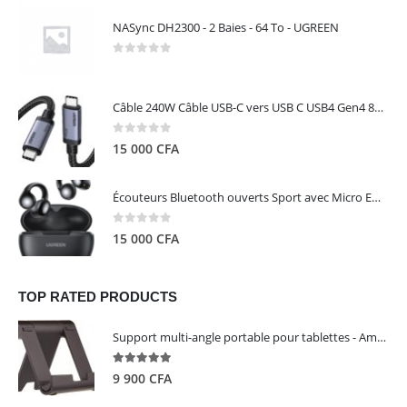
NASync DH2300 - 2 Baies - 64 To - UGREEN
0
out of 5
Câble 240W Câble USB-C vers USB C USB4 Gen4 80Gbps pour Thunderbolt 5/4/3, Premium 18K double écran triple 4K PD3.1 - UGREEN
0
out of 5
15 000
CFA
Écouteurs Bluetooth ouverts Sport avec Micro ENC IPX5 – HiTune S3 UGREEN 45785
0
out of 5
15 000
CFA
TOP RATED PRODUCTS
Support multi-angle portable pour tablettes - Amazon Basics
5.00
out of 5
9 900
CFA