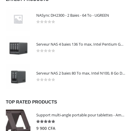
NASync DH2300 - 2 Baies - 64 To - UGREEN
0
out of 5
Serveur NAS 4 baies 136 To max, Intel Pentium Gold 8505, 8 Go DDR5, 10 GbE + 2,5 GbE, sans disques – NASync DXP4800 Plus UGREEN 35260
0
out of 5
Serveur NAS 2 baies 80 To max, Intel N100, 8 Go DDR5, 2,5 GbE, sans disques – NASync DXP2800 UGREEN 25242
0
out of 5
TOP RATED PRODUCTS
Support multi-angle portable pour tablettes - Amazon Basics
5.00
out of 5
9 900
CFA