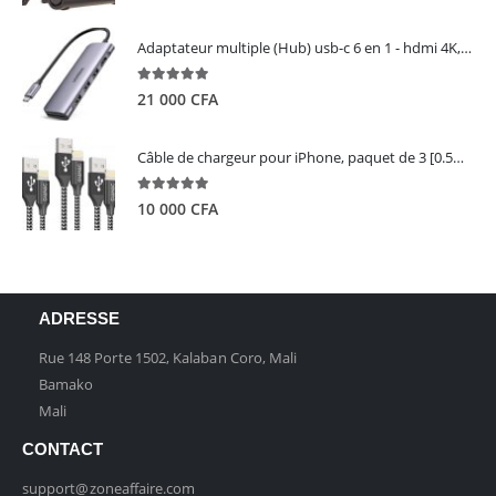
Adaptateur multiple (Hub) usb-c 6 en 1 - hdmi 4K, 3 ports USB 3.0 et lecteur de carte sd tf - UGREEN
5.00
out of 5
21 000
CFA
Câble de chargeur pour iPhone, paquet de 3 [0.5M 1M 2M] - GIANAC
5.00
out of 5
10 000
CFA
ADRESSE
Rue 148 Porte 1502, Kalaban Coro, Mali
Bamako
Mali
CONTACT
support@zoneaffaire.com