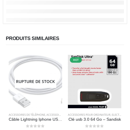
PRODUITS SIMILAIRES
HOT
RUPTURE DE STOCK
ACCESSOIRES DE TÉLÉPHONE
,
ACCESSOIRES POUR ORDINATEUR
ACCESSOIRES POUR ORDINATEUR
,
APPLE
,
CÂBLES
,
CÂBLES
,
ELECTRONIQUES
,
ELECT
A
Câble Lightning Iphone USB A 2.0 Original (1m ) – Apple
Clé usb 3.0 64 Go – Sandisk