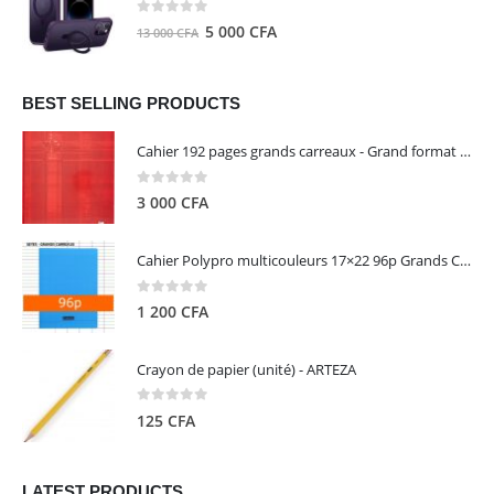
8
5
0
out of 5
Le
Le
5 000
CFA
13 000
CFA
000 CFA.
000 CFA.
prix
prix
initial
actuel
était :
est :
BEST SELLING PRODUCTS
13
5
Cahier 192 pages grands carreaux - Grand format - Brochure dos toilé - 24x32 cm - Papier blanc 90 g - Couverture carte pelliculée couleur aléatoire - Clairefontaine
000 CFA.
000 CFA.
0
out of 5
3 000
CFA
Cahier Polypro multicouleurs 17×22 96p Grands Carreaux Séyès 90g - CALLIGRAPHE
0
out of 5
1 200
CFA
Crayon de papier (unité) - ARTEZA
0
out of 5
125
CFA
LATEST PRODUCTS