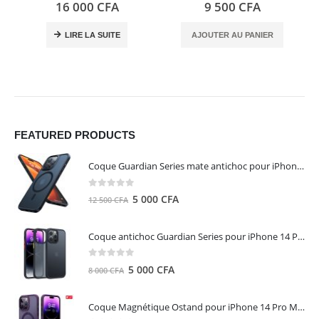
0
out of 5
0
out of 5
16 000
CFA
9 500
CFA
LIRE LA SUITE
AJOUTER AU PANIER
FEATURED PRODUCTS
Coque Guardian Series mate antichoc pour iPhone 15 Pro Max avec Magsafe Noir - Torras
0
out of 5
Le
Le
5 000
CFA
12 500
CFA
prix
prix
initial
actuel
Coque antichoc Guardian Series pour iPhone 14 Pro Max - TORRAS
était :
est :
12
5
0
out of 5
Le
Le
5 000
CFA
8 000
CFA
500 CFA.
000 CFA.
prix
prix
initial
actuel
Coque Magnétique Ostand pour iPhone 14 Pro Max - Violet Foncé - TORRAS
était :
est :