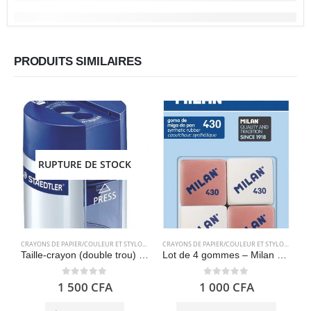
PRODUITS SIMILAIRES
RUPTURE DE STOCK
CRAYONS DE PAPIER/COULEUR ET STYLOS
,
FOURNITURES SCOLAIRES
CRAYONS DE PAPIER/COULEUR ET STYLOS
,
FOURN
F
Taille-crayon (double trou) STAEDTLER 512001
Lot de 4 gommes – Milan BMM9215
0
out of 5
0
out of 5
1 500
CFA
1 000
CFA