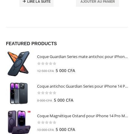
LIRE LA SUITE
AJOUTER AU PANIER
FEATURED PRODUCTS
Coque Guardian Series mate antichoc pour iPhone 15 Pro Max avec Magsafe Noir - Torras
0
out of 5
Le
Le
5 000
CFA
12 500
CFA
prix
prix
initial
actuel
Coque antichoc Guardian Series pour iPhone 14 Pro Max - TORRAS
était :
est :
12
5
0
out of 5
Le
Le
5 000
CFA
8 000
CFA
500 CFA.
000 CFA.
prix
prix
initial
actuel
Coque Magnétique Ostand pour iPhone 14 Pro Max - Violet Foncé - TORRAS
était :
est :
8
5
0
out of 5
Le
Le
5 000
CFA
13 000
CFA
000 CFA.
000 CFA.