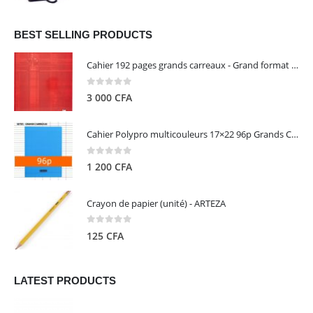
prix
prix
initial
actuel
était :
est :
BEST SELLING PRODUCTS
13
5
Cahier 192 pages grands carreaux - Grand format - Brochure dos toilé - 24x32 cm - Papier blanc 90 g - Couverture carte pelliculée couleur aléatoire - Clairefontaine
000 CFA.
000 CFA.
0
out of 5
3 000
CFA
Cahier Polypro multicouleurs 17×22 96p Grands Carreaux Séyès 90g - CALLIGRAPHE
0
out of 5
1 200
CFA
Crayon de papier (unité) - ARTEZA
0
out of 5
125
CFA
LATEST PRODUCTS