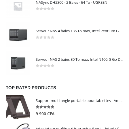
NASync DH2300 - 2 Baies - 64 To - UGREEN
0
out of 5
Serveur NAS 4 baies 136 To max, Intel Pentium Gold 8505, 8 Go DDR5, 10 GbE + 2,5 GbE, sans disques – NASync DXP4800 Plus UGREEN 35260
0
out of 5
Serveur NAS 2 baies 80 To max, Intel N100, 8 Go DDR5, 2,5 GbE, sans disques – NASync DXP2800 UGREEN 25242
0
out of 5
TOP RATED PRODUCTS
Support multi-angle portable pour tablettes - Amazon Basics
5.00
out of 5
9 900
CFA
Adaptateur multiple (Hub) usb-c 6 en 1 - hdmi 4K, 3 ports USB 3.0 et lecteur de carte sd tf - UGREEN