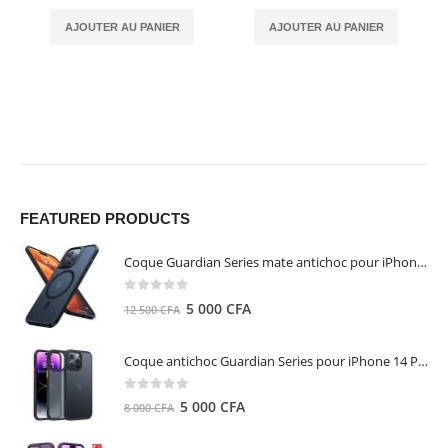
AJOUTER AU PANIER
AJOUTER AU PANIER
FEATURED PRODUCTS
Coque Guardian Series mate antichoc pour iPhone 15 Pro Max avec Magsafe Noir - Torras
0
out of 5
Le
Le
5 000
CFA
12 500
CFA
prix
prix
initial
actuel
Coque antichoc Guardian Series pour iPhone 14 Pro Max - TORRAS
était :
est :
12
5
0
out of 5
Le
Le
5 000
CFA
8 000
CFA
500 CFA.
000 CFA.
prix
prix