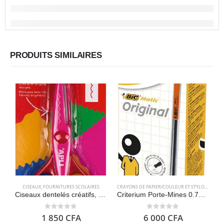
PRODUITS SIMILAIRES
CISEAUX
,
FOURNITURES SCOLAIRES
CRAYONS DE PAPIER/COULEUR ET STYLOS
,
FOURN
Ciseaux dentelés créatifs, 13 cm – APLI Kids
Criterium Porte-Mines 0.7mm HB , Pochette de 12 – BIC
0
out of 5
0
out of 5
1 850
CFA
6 000
CFA