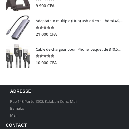
5.00
out of 5
9 900
CFA
Adaptateur multiple (Hub) usb-c 6 en 1 - hdmi 4K, 3 ports USB 3.0 et lecteur de carte sd tf - UGREEN
5.00
out of 5
21 000
CFA
Câble de chargeur pour iPhone, paquet de 3 [0.5M 1M 2M] - GIANAC
5.00
out of 5
10 000
CFA
ADRESSE
Rue 148 Porte 1502, Kalaban Coro, Mali
Bamako
Mali
CONTACT