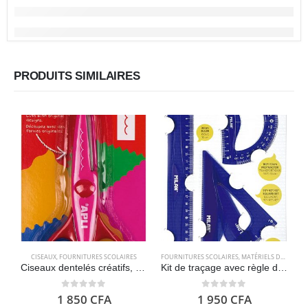
PRODUITS SIMILAIRES
CISEAUX
,
FOURNITURES SCOLAIRES
FOURNITURES SCOLAIRES
,
MATÉRIELS DE GÉOMÉTRIE
Ciseaux dentelés créatifs, 13 cm – APLI Kids
Kit de traçage avec règle de 30 cm, carré, biseau et rapporteur – Milan
0
out of 5
0
out of 5
1 850
CFA
1 950
CFA