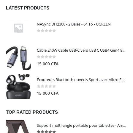
LATEST PRODUCTS
NASync DH2300 - 2 Baies - 64 To - UGREEN
0
out of 5
Câble 240W Câble USB-C vers USB C USB4 Gen4 80Gbps pour Thunderbolt 5/4/3, Premium 18K double écran triple 4K PD3.1 - UGREEN
0
out of 5
15 000
CFA
Écouteurs Bluetooth ouverts Sport avec Micro ENC IPX5 – HiTune S3 UGREEN 45785
0
out of 5
15 000
CFA
TOP RATED PRODUCTS
Support multi-angle portable pour tablettes - Amazon Basics