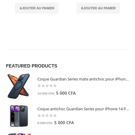
AJOUTER AU PANIER
AJOUTER AU PANIER
FEATURED PRODUCTS
Coque Guardian Series mate antichoc pour iPhone 15 Pro Max avec Magsafe Noir - Torras
0
out of 5
Le
Le
5 000
CFA
12 500
CFA
prix
prix
initial
actuel
Coque antichoc Guardian Series pour iPhone 14 Pro Max - TORRAS
était :
est :
12
5
0
out of 5
Le
Le
5 000
CFA
8 000
CFA
500 CFA.
000 CFA.
prix
prix