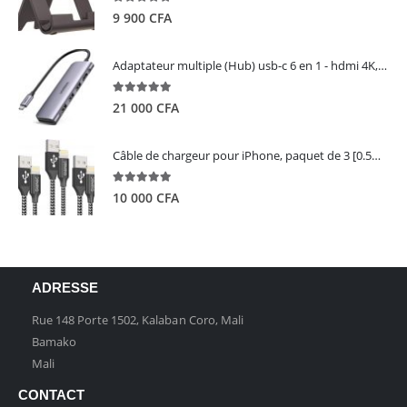
5.00
out of 5
9 900
CFA
Adaptateur multiple (Hub) usb-c 6 en 1 - hdmi 4K, 3 ports USB 3.0 et lecteur de carte sd tf - UGREEN
5.00
out of 5
21 000
CFA
Câble de chargeur pour iPhone, paquet de 3 [0.5M 1M 2M] - GIANAC
5.00
out of 5
10 000
CFA
ADRESSE
Rue 148 Porte 1502, Kalaban Coro, Mali
Bamako
Mali
CONTACT