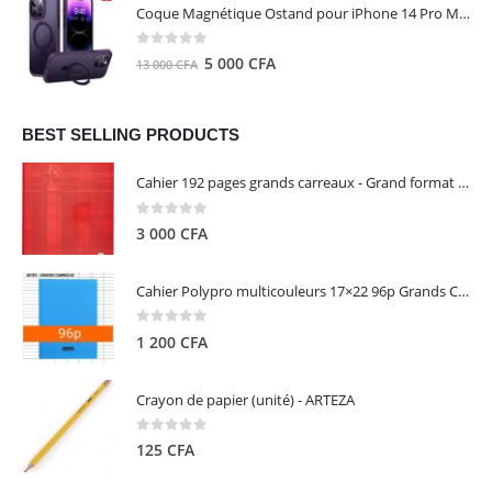
initial
actuel
Coque Magnétique Ostand pour iPhone 14 Pro Max - Violet Foncé - TORRAS
était :
est :
8
5
0
out of 5
Le
Le
5 000
CFA
13 000
CFA
000 CFA.
000 CFA.
prix
prix
initial
actuel
était :
est :
BEST SELLING PRODUCTS
13
5
Cahier 192 pages grands carreaux - Grand format - Brochure dos toilé - 24x32 cm - Papier blanc 90 g - Couverture carte pelliculée couleur aléatoire - Clairefontaine
000 CFA.
000 CFA.
0
out of 5
3 000
CFA
Cahier Polypro multicouleurs 17×22 96p Grands Carreaux Séyès 90g - CALLIGRAPHE
0
out of 5
1 200
CFA
Crayon de papier (unité) - ARTEZA
0
out of 5
125
CFA