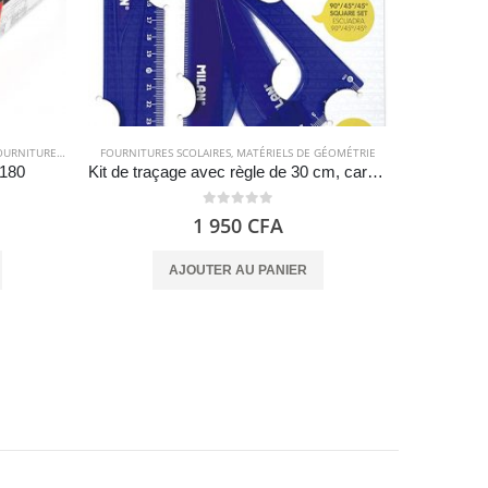
RNITURES SCOLAIRES
FOURNITURES SCOLAIRES
,
MATÉRIELS DE GÉOMÉTRIE
CRAYONS DE P
 180
Kit de traçage avec règle de 30 cm, carré, biseau et rapporteur – Milan
0
out of 5
1 950
CFA
AJOUTER AU PANIER