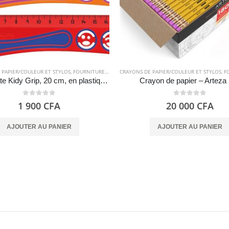
 PAPIER/COULEUR ET STYLOS
,
FOURNITURES SCOLAIRES
CRAYONS DE PAPIER/COULEUR ET STYLOS
,
FOU
Règle plate Kidy Grip, 20 cm, en plastique – Maped
Crayon de papier – Arteza
0
out of 5
0
out of 5
1 900
CFA
20 000
CFA
AJOUTER AU PANIER
AJOUTER AU PANIER