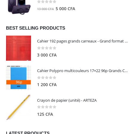
8
5
0
out of 5
Le
Le
5 000
CFA
13 000
CFA
000 CFA.
000 CFA.
prix
prix
initial
actuel
était :
est :
BEST SELLING PRODUCTS
13
5
Cahier 192 pages grands carreaux - Grand format - Brochure dos toilé - 24x32 cm - Papier blanc 90 g - Couverture carte pelliculée couleur aléatoire - Clairefontaine
000 CFA.
000 CFA.
0
out of 5
3 000
CFA
Cahier Polypro multicouleurs 17×22 96p Grands Carreaux Séyès 90g - CALLIGRAPHE
0
out of 5
1 200
CFA
Crayon de papier (unité) - ARTEZA
0
out of 5
125
CFA
LATEST PRODUCTS