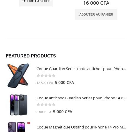
0
out of 5
LIRE LA SUITE
16 000
CFA
AJOUTER AU PANIER
FEATURED PRODUCTS
Coque Guardian Series mate antichoc pour iPhone 15 Pro Max avec Magsafe Noir - Torras
0
out of 5
Le
Le
5 000
CFA
12 500
CFA
prix
prix
initial
actuel
Coque antichoc Guardian Series pour iPhone 14 Pro Max - TORRAS
était :
est :
12
5
0
out of 5
Le
Le
5 000
CFA
8 000
CFA
500 CFA.
000 CFA.
prix
prix
initial
actuel
Coque Magnétique Ostand pour iPhone 14 Pro Max - Violet Foncé - TORRAS
était :
est :