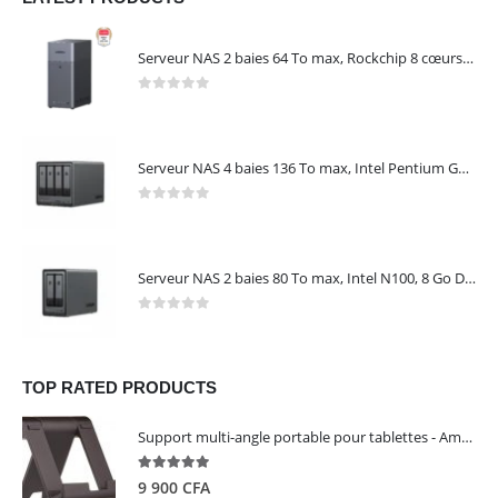
Serveur NAS 2 baies 64 To max, Rockchip 8 cœurs, 4 Go LPDDR4X, Gigabit Ethernet, HDMI 4K, sans disques – NASync DH2300 UGREEN 95087
0
out of 5
Serveur NAS 4 baies 136 To max, Intel Pentium Gold 8505, 8 Go DDR5, 10 GbE + 2,5 GbE, sans disques – NASync DXP4800 Plus UGREEN 35260
0
out of 5
Serveur NAS 2 baies 80 To max, Intel N100, 8 Go DDR5, 2,5 GbE, sans disques – NASync DXP2800 UGREEN 25242
0
out of 5
TOP RATED PRODUCTS
Support multi-angle portable pour tablettes - Amazon Basics
5.00
out of 5
9 900
CFA