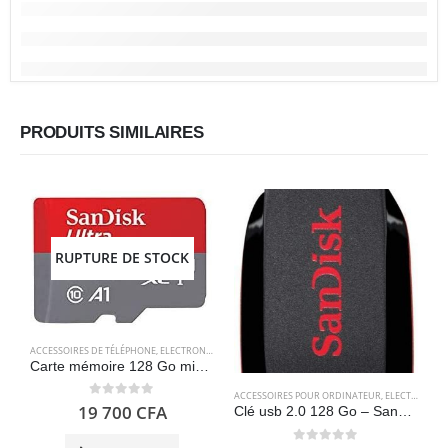
PRODUITS SIMILAIRES
RUPTURE DE STOCK
ACCESSOIRES DE TÉLÉPHONE
,
ELECTRONIQUES
,
STOCKAGE
Carte mémoire 128 Go microSDXC avec adaptateur SD, jusqu’à 120 Mo/s – SanDisk Ultra
ACCESSOIRES POUR ORDINATEUR
,
ELECTRONIQUES
A
0
out of 5
19 700
CFA
Clé usb 2.0 128 Go – SanDisk Cruzer Blade