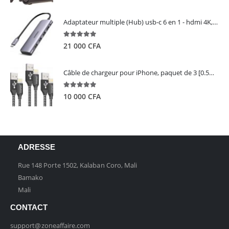
Adaptateur multiple (Hub) usb-c 6 en 1 - hdmi 4K, 3 ports USB 3.0 et lecteur de carte sd tf - UGREEN
5.00
out of 5
21 000
CFA
Câble de chargeur pour iPhone, paquet de 3 [0.5M 1M 2M] - GIANAC
5.00
out of 5
10 000
CFA
ADRESSE
Rue 148 Porte 1502, Kalaban Coro, Mali
Bamako
Mali
CONTACT
support@zoneaffaire.com