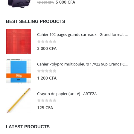
0
out of 5
Le
Le
5 000
CFA
13 000
CFA
000 CFA.
000 CFA.
prix
prix
initial
actuel
était :
est :
BEST SELLING PRODUCTS
13
5
Cahier 192 pages grands carreaux - Grand format - Brochure dos toilé - 24x32 cm - Papier blanc 90 g - Couverture carte pelliculée couleur aléatoire - Clairefontaine
000 CFA.
000 CFA.
0
out of 5
3 000
CFA
Cahier Polypro multicouleurs 17×22 96p Grands Carreaux Séyès 90g - CALLIGRAPHE
0
out of 5
1 200
CFA
Crayon de papier (unité) - ARTEZA
0
out of 5
125
CFA
LATEST PRODUCTS