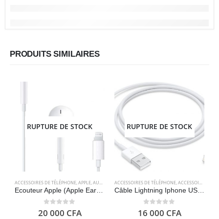
PRODUITS SIMILAIRES
RUPTURE DE STOCK
RUPTURE DE STOCK
ACCESSOIRES DE TÉLÉPHONE
,
APPLE
,
AUDIO
,
ELECTRONIQUES
ACCESSOIRES DE TÉLÉPHONE
,
ACCESSOIRES POUR ORDINATEUR
A
Ecouteur Apple (Apple EarPods avec connecteur Lightning) – Apple
Câble Lightning Iphone USB A 2.0 Original (1m ) – Apple
0
out of 5
0
out of 5
20 000
CFA
16 000
CFA