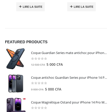
LIRE LA SUITE
LIRE LA SUITE
FEATURED PRODUCTS
Coque Guardian Series mate antichoc pour iPhone 15 Pro Max avec Magsafe Noir - Torras
0
out of 5
Le
Le
5 000
CFA
12 500
CFA
prix
prix
initial
actuel
Coque antichoc Guardian Series pour iPhone 14 Pro Max - TORRAS
était :
est :
12
5
0
out of 5
Le
Le
5 000
CFA
8 000
CFA
500 CFA.
000 CFA.
prix
prix
initial
actuel
Coque Magnétique Ostand pour iPhone 14 Pro Max - Violet Foncé - TORRAS
était :
est :
8
5