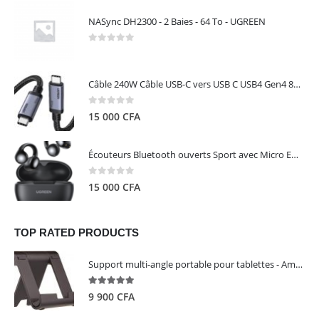
NASync DH2300 - 2 Baies - 64 To - UGREEN
0
out of 5
Câble 240W Câble USB-C vers USB C USB4 Gen4 80Gbps pour Thunderbolt 5/4/3, Premium 18K double écran triple 4K PD3.1 - UGREEN
0
out of 5
15 000
CFA
Écouteurs Bluetooth ouverts Sport avec Micro ENC IPX5 – HiTune S3 UGREEN 45785
0
out of 5
15 000
CFA
TOP RATED PRODUCTS
Support multi-angle portable pour tablettes - Amazon Basics
5.00
out of 5
9 900
CFA