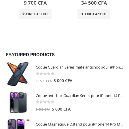
0
out of 5
0
out of 5
9 700
CFA
34 500
CFA
LIRE LA SUITE
LIRE LA SUITE
FEATURED PRODUCTS
Coque Guardian Series mate antichoc pour iPhone 15 Pro Max avec Magsafe Noir - Torras
0
out of 5
Le
Le
5 000
CFA
12 500
CFA
prix
prix
initial
actuel
Coque antichoc Guardian Series pour iPhone 14 Pro Max - TORRAS
était :
est :
12
5
0
out of 5
Le
Le
5 000
CFA
8 000
CFA
500 CFA.
000 CFA.
prix
prix
initial
actuel
Coque Magnétique Ostand pour iPhone 14 Pro Max - Violet Foncé - TORRAS
était :
est :