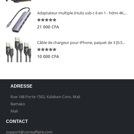
Adaptateur multiple (Hub) usb-c 6 en 1 - hdmi 4K, 3 ports USB 3.0 et lecteur de carte sd tf - UGREEN
5.00
out of 5
21 000
CFA
Câble de chargeur pour iPhone, paquet de 3 [0.5M 1M 2M] - GIANAC
5.00
out of 5
10 000
CFA
ADRESSE
Rue 148 Porte 1502, Kalaban Coro, Mali
Bamako
Mali
CONTACT
support@zoneaffaire.com