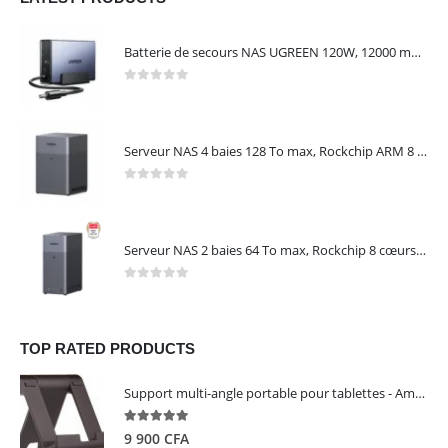
Batterie de secours NAS UGREEN 120W, 12000 mAh, transfert 0 seconde, protection contre les coupures – UGREEN US3000
0
out of 5
Serveur NAS 4 baies 128 To max, Rockchip ARM 8 cœurs, 8 Go LPDDR4X, 2,5 GbE, HDMI 4K, sans disques – NASync DH4300 Plus UGREEN 65652
0
out of 5
Serveur NAS 2 baies 64 To max, Rockchip 8 cœurs, 4 Go LPDDR4X, Gigabit Ethernet, HDMI 4K, sans disques – NASync DH2300 UGREEN 95087
0
out of 5
TOP RATED PRODUCTS
Support multi-angle portable pour tablettes - Amazon Basics
5.00
out of 5
9 900
CFA