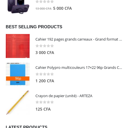
8
5
0
out of 5
Le
Le
5 000
CFA
13 000
CFA
000 CFA.
000 CFA.
prix
prix
initial
actuel
était :
est :
BEST SELLING PRODUCTS
13
5
Cahier 192 pages grands carreaux - Grand format - Brochure dos toilé - 24x32 cm - Papier blanc 90 g - Couverture carte pelliculée couleur aléatoire - Clairefontaine
000 CFA.
000 CFA.
0
out of 5
3 000
CFA
Cahier Polypro multicouleurs 17×22 96p Grands Carreaux Séyès 90g - CALLIGRAPHE
0
out of 5
1 200
CFA
Crayon de papier (unité) - ARTEZA
0
out of 5
125
CFA
LATEST PRODUCTS