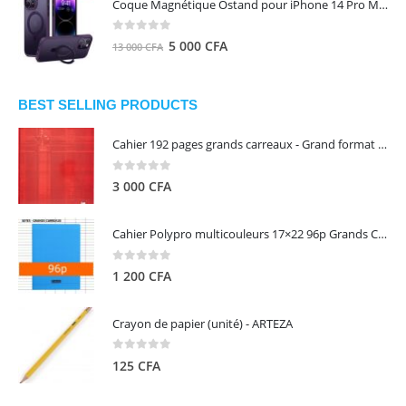
Coque Magnétique Ostand pour iPhone 14 Pro Max - Violet Foncé - TORRAS
était :
est :
8
5
0
out of 5
Le
Le
5 000
CFA
13 000
CFA
000 CFA.
000 CFA.
prix
prix
initial
actuel
était :
est :
BEST SELLING PRODUCTS
13
5
Cahier 192 pages grands carreaux - Grand format - Brochure dos toilé - 24x32 cm - Papier blanc 90 g - Couverture carte pelliculée couleur aléatoire - Clairefontaine
000 CFA.
000 CFA.
0
out of 5
3 000
CFA
Cahier Polypro multicouleurs 17×22 96p Grands Carreaux Séyès 90g - CALLIGRAPHE
0
out of 5
1 200
CFA
Crayon de papier (unité) - ARTEZA
0
out of 5
125
CFA