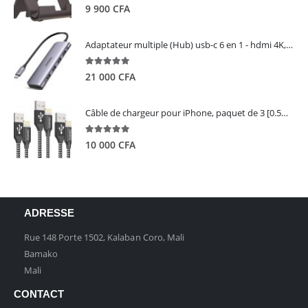
5.00
out of 5
9 900
CFA
Adaptateur multiple (Hub) usb-c 6 en 1 - hdmi 4K, 3 ports USB 3.0 et lecteur de carte sd tf - UGREEN
5.00
out of 5
21 000
CFA
Câble de chargeur pour iPhone, paquet de 3 [0.5M 1M 2M] - GIANAC
5.00
out of 5
10 000
CFA
ADRESSE
Rue 148 Porte 1502, Kalaban Coro, Mali
Bamako
Mali
CONTACT