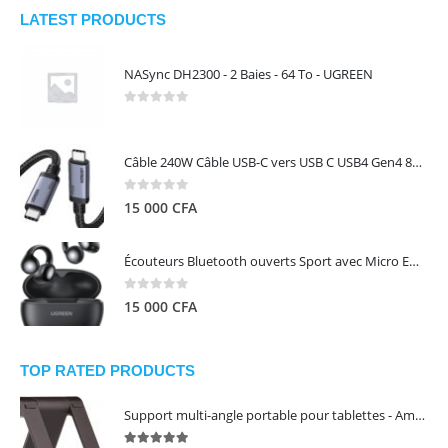
LATEST PRODUCTS
NASync DH2300 - 2 Baies - 64 To - UGREEN
0
out of 5
Câble 240W Câble USB-C vers USB C USB4 Gen4 80Gbps pour Thunderbolt 5/4/3, Premium 18K double écran triple 4K PD3.1 - UGREEN
0
out of 5
15 000
CFA
Écouteurs Bluetooth ouverts Sport avec Micro ENC IPX5 – HiTune S3 UGREEN 45785
0
out of 5
15 000
CFA
TOP RATED PRODUCTS
Support multi-angle portable pour tablettes - Amazon Basics