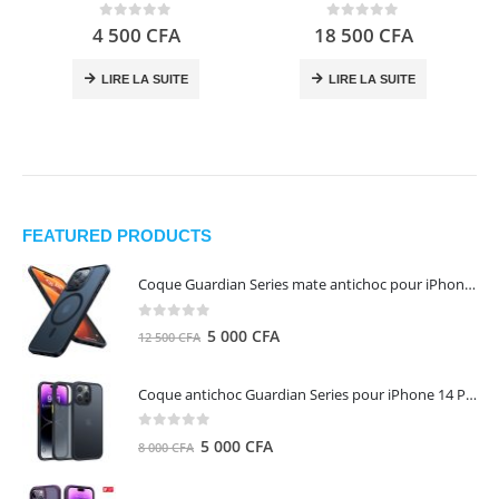
0
out of 5
0
out of 5
4 500
CFA
18 500
CFA
LIRE LA SUITE
LIRE LA SUITE
FEATURED PRODUCTS
Coque Guardian Series mate antichoc pour iPhone 15 Pro Max avec Magsafe Noir - Torras
0
out of 5
Le
Le
5 000
CFA
12 500
CFA
prix
prix
initial
actuel
Coque antichoc Guardian Series pour iPhone 14 Pro Max - TORRAS
était :
est :
12
5
0
out of 5
Le
Le
5 000
CFA
8 000
CFA
500 CFA.
000 CFA.
prix
prix
initial
actuel