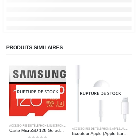
PRODUITS SIMILAIRES
RUPTURE DE STOCK
RUPTURE DE STOCK
ACCESSOIRES DE TÉLÉPHONE
,
ELECTRONIQUES
,
STOCKAGE
ACCESSOIRES DE TÉLÉPHONE
,
APPLE
,
AUDIO
,
ELE
A
Carte MicroSD 128 Go adaptateur SD inclus – Samsung MB-MC128GA / EVO Plus
Ecouteur Apple (Apple EarPods avec connecteur Lightning) – Apple