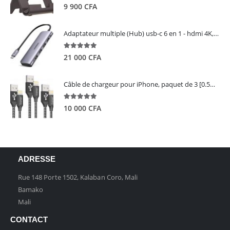
5.00
out of 5
9 900
CFA
Adaptateur multiple (Hub) usb-c 6 en 1 - hdmi 4K, 3 ports USB 3.0 et lecteur de carte sd tf - UGREEN
5.00
out of 5
21 000
CFA
Câble de chargeur pour iPhone, paquet de 3 [0.5M 1M 2M] - GIANAC
5.00
out of 5
10 000
CFA
ADRESSE
Rue 148 Porte 1502, Kalaban Coro, Mali
Bamako
Mali
CONTACT