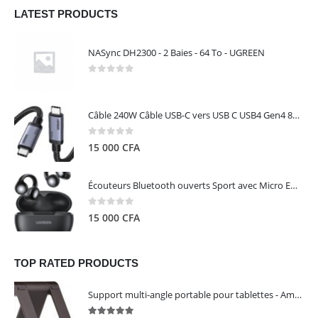
LATEST PRODUCTS
NASync DH2300 - 2 Baies - 64 To - UGREEN
0
out of 5
Câble 240W Câble USB-C vers USB C USB4 Gen4 80Gbps pour Thunderbolt 5/4/3, Premium 18K double écran triple 4K PD3.1 - UGREEN
0
out of 5
15 000
CFA
Écouteurs Bluetooth ouverts Sport avec Micro ENC IPX5 – HiTune S3 UGREEN 45785
0
out of 5
15 000
CFA
TOP RATED PRODUCTS
Support multi-angle portable pour tablettes - Amazon Basics