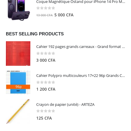
Coque Magnétique Ostand pour iPhone 14 Pro Max - Violet Foncé - TORRAS
était :
est :
8
5
0
out of 5
Le
Le
5 000
CFA
13 000
CFA
000 CFA.
000 CFA.
prix
prix
initial
actuel
était :
est :
BEST SELLING PRODUCTS
13
5
Cahier 192 pages grands carreaux - Grand format - Brochure dos toilé - 24x32 cm - Papier blanc 90 g - Couverture carte pelliculée couleur aléatoire - Clairefontaine
000 CFA.
000 CFA.
0
out of 5
3 000
CFA
Cahier Polypro multicouleurs 17×22 96p Grands Carreaux Séyès 90g - CALLIGRAPHE
0
out of 5
1 200
CFA
Crayon de papier (unité) - ARTEZA
0
out of 5
125
CFA