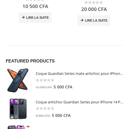
0
out of 5
10 500
CFA
0
out of 5
20 000
CFA
LIRE LA SUITE
LIRE LA SUITE
FEATURED PRODUCTS
Coque Guardian Series mate antichoc pour iPhone 15 Pro Max avec Magsafe Noir - Torras
0
out of 5
Le
Le
5 000
CFA
12 500
CFA
prix
prix
initial
actuel
Coque antichoc Guardian Series pour iPhone 14 Pro Max - TORRAS
était :
est :
12
5
0
out of 5
Le
Le
5 000
CFA
8 000
CFA
500 CFA.
000 CFA.
prix
prix
initial
actuel