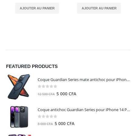
AJOUTER AU PANIER
AJOUTER AU PANIER
FEATURED PRODUCTS
Coque Guardian Series mate antichoc pour iPhone 15 Pro Max avec Magsafe Noir - Torras
0
out of 5
Le
Le
5 000
CFA
12 500
CFA
prix
prix
initial
actuel
Coque antichoc Guardian Series pour iPhone 14 Pro Max - TORRAS
était :
est :
12
5
0
out of 5
Le
Le
5 000
CFA
8 000
CFA
500 CFA.
000 CFA.
prix
prix