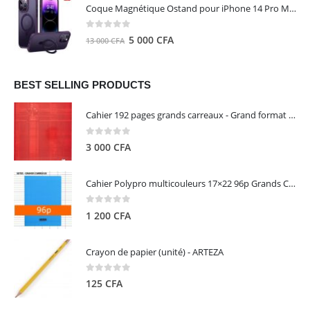
initial
actuel
Coque Magnétique Ostand pour iPhone 14 Pro Max - Violet Foncé - TORRAS
était :
est :
8
5
0
out of 5
Le
Le
5 000
CFA
13 000
CFA
000 CFA.
000 CFA.
prix
prix
initial
actuel
était :
est :
BEST SELLING PRODUCTS
13
5
Cahier 192 pages grands carreaux - Grand format - Brochure dos toilé - 24x32 cm - Papier blanc 90 g - Couverture carte pelliculée couleur aléatoire - Clairefontaine
000 CFA.
000 CFA.
0
out of 5
3 000
CFA
Cahier Polypro multicouleurs 17×22 96p Grands Carreaux Séyès 90g - CALLIGRAPHE
0
out of 5
1 200
CFA
Crayon de papier (unité) - ARTEZA
0
out of 5
125
CFA