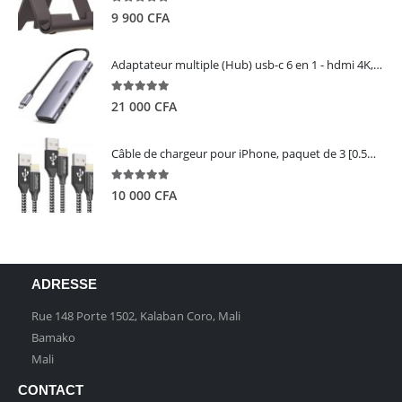
5.00
out of 5
9 900
CFA
Adaptateur multiple (Hub) usb-c 6 en 1 - hdmi 4K, 3 ports USB 3.0 et lecteur de carte sd tf - UGREEN
5.00
out of 5
21 000
CFA
Câble de chargeur pour iPhone, paquet de 3 [0.5M 1M 2M] - GIANAC
5.00
out of 5
10 000
CFA
ADRESSE
Rue 148 Porte 1502, Kalaban Coro, Mali
Bamako
Mali
CONTACT