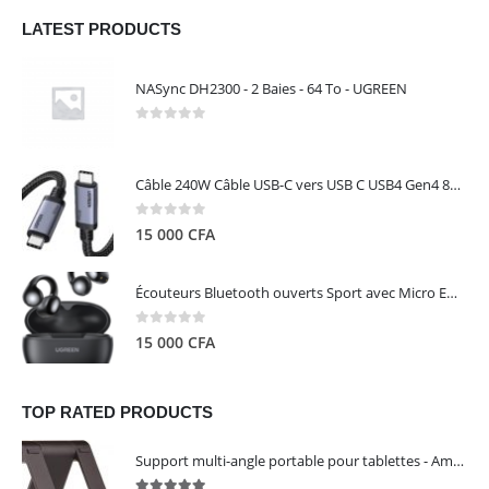
LATEST PRODUCTS
NASync DH2300 - 2 Baies - 64 To - UGREEN
0
out of 5
Câble 240W Câble USB-C vers USB C USB4 Gen4 80Gbps pour Thunderbolt 5/4/3, Premium 18K double écran triple 4K PD3.1 - UGREEN
0
out of 5
15 000
CFA
Écouteurs Bluetooth ouverts Sport avec Micro ENC IPX5 – HiTune S3 UGREEN 45785
0
out of 5
15 000
CFA
TOP RATED PRODUCTS
Support multi-angle portable pour tablettes - Amazon Basics