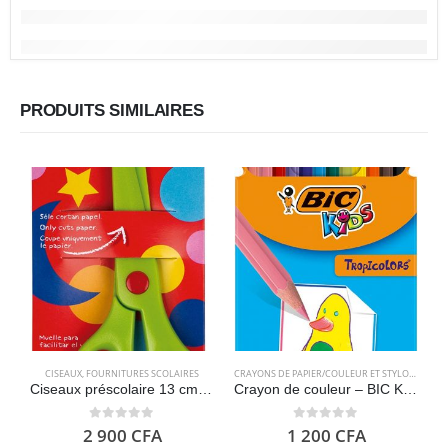
PRODUITS SIMILAIRES
CISEAUX
,
FOURNITURES SCOLAIRES
CRAYONS DE PAPIER/COULEUR ET STYLOS
,
FOURN
Ciseaux préscolaire 13 cm – APLI Kids 12815
Crayon de couleur – BIC Kids Tropicolors 12
0
out of 5
0
out of 5
2 900
CFA
1 200
CFA