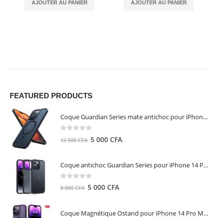
AJOUTER AU PANIER
AJOUTER AU PANIER
FEATURED PRODUCTS
Coque Guardian Series mate antichoc pour iPhone 15 Pro Max avec Magsafe Noir - Torras
0
out of 5
Le
Le
5 000
CFA
12 500
CFA
prix
prix
initial
actuel
Coque antichoc Guardian Series pour iPhone 14 Pro Max - TORRAS
était :
est :
12
5
0
out of 5
Le
Le
5 000
CFA
8 000
CFA
500 CFA.
000 CFA.
prix
prix
initial
actuel
Coque Magnétique Ostand pour iPhone 14 Pro Max - Violet Foncé - TORRAS