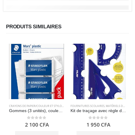
PRODUITS SIMILAIRES
CRAYONS DE PAPIER/COULEUR ET STYLOS
,
FOURNITURES SCOLAIRES
FOURNITURES SCOLAIRES
,
MATÉRIELS DE GÉOMÉTRIE
Gommes (3 unités), couleur blanche STAEDTLER Mars Plastic
Kit de traçage avec règle de 30 cm, carré, biseau et rapporteur – Milan
0
out of 5
0
out of 5
2 100
CFA
1 950
CFA