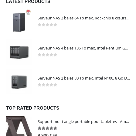
LATEST PRODUCTS
Serveur NAS 2 baies 64 To max, Rockchip 8 cœurs, 4 Go LPDDR4X, Gigabit Ethernet, HDMI 4K, sans disques – NASync DH2300 UGREEN 95087
0
out of 5
Serveur NAS 4 baies 136 To max, Intel Pentium Gold 8505, 8 Go DDR5, 10 GbE + 2,5 GbE, sans disques – NASync DXP4800 Plus UGREEN 35260
0
out of 5
Serveur NAS 2 baies 80 To max, Intel N100, 8 Go DDR5, 2,5 GbE, sans disques – NASync DXP2800 UGREEN 25242
0
out of 5
TOP RATED PRODUCTS
Support multi-angle portable pour tablettes - Amazon Basics
5.00
out of 5
9 900
CFA