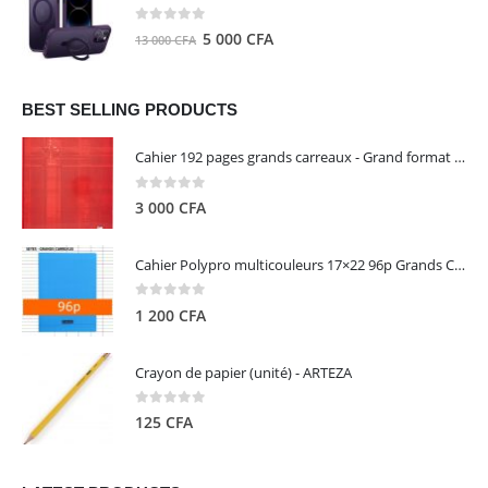
était :
est :
8
5
0
out of 5
Le
Le
5 000
CFA
13 000
CFA
000 CFA.
000 CFA.
prix
prix
initial
actuel
était :
est :
BEST SELLING PRODUCTS
13
5
Cahier 192 pages grands carreaux - Grand format - Brochure dos toilé - 24x32 cm - Papier blanc 90 g - Couverture carte pelliculée couleur aléatoire - Clairefontaine
000 CFA.
000 CFA.
0
out of 5
3 000
CFA
Cahier Polypro multicouleurs 17×22 96p Grands Carreaux Séyès 90g - CALLIGRAPHE
0
out of 5
1 200
CFA
Crayon de papier (unité) - ARTEZA
0
out of 5
125
CFA