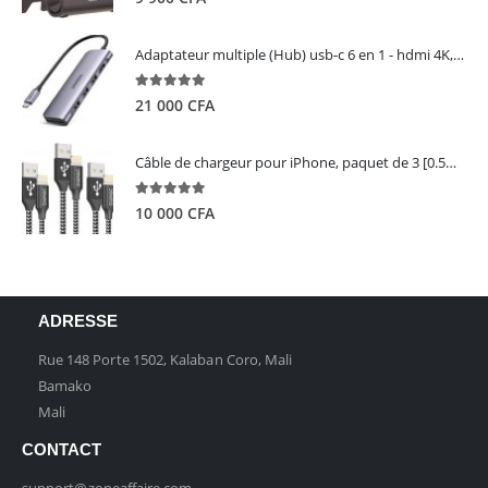
Adaptateur multiple (Hub) usb-c 6 en 1 - hdmi 4K, 3 ports USB 3.0 et lecteur de carte sd tf - UGREEN
5.00
out of 5
21 000
CFA
Câble de chargeur pour iPhone, paquet de 3 [0.5M 1M 2M] - GIANAC
5.00
out of 5
10 000
CFA
ADRESSE
Rue 148 Porte 1502, Kalaban Coro, Mali
Bamako
Mali
CONTACT