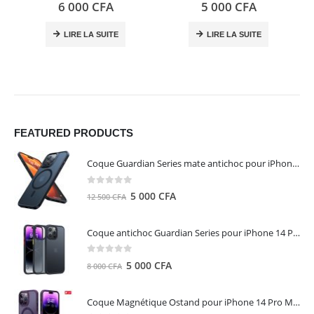
0
out of 5
0
out of 5
6 000
CFA
5 000
CFA
LIRE LA SUITE
LIRE LA SUITE
FEATURED PRODUCTS
Coque Guardian Series mate antichoc pour iPhone 15 Pro Max avec Magsafe Noir - Torras
0
out of 5
Le
Le
5 000
CFA
12 500
CFA
prix
prix
initial
actuel
Coque antichoc Guardian Series pour iPhone 14 Pro Max - TORRAS
était :
est :
12
5
0
out of 5
Le
Le
5 000
CFA
8 000
CFA
500 CFA.
000 CFA.
prix
prix
initial
actuel
Coque Magnétique Ostand pour iPhone 14 Pro Max - Violet Foncé - TORRAS
était :
est :