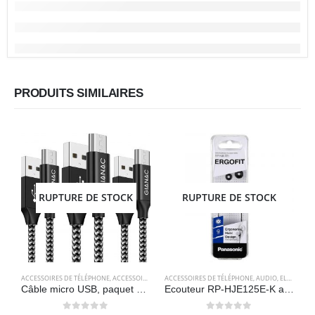
PRODUITS SIMILAIRES
RUPTURE DE STOCK
RUPTURE DE STOCK
ACCESSOIRES DE TÉLÉPHONE
,
ACCESSOIRES POUR ORDINATEUR
ACCESSOIRES DE TÉLÉPHONE
,
CÂBLES
,
CÂBLES
,
AUDIO
,
ELECTRONIQU
,
ELECTRONIQUES
Câble micro USB, paquet de 3 [2 Mètre] – GIANAC
Ecouteur RP-HJE125E-K avec câble intra-auriculaire – Noir – Panasonic