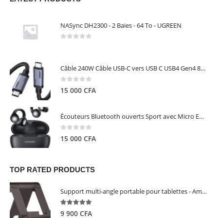
NASync DH2300 - 2 Baies - 64 To - UGREEN
0
out of 5
Câble 240W Câble USB-C vers USB C USB4 Gen4 80Gbps pour Thunderbolt 5/4/3, Premium 18K double écran triple 4K PD3.1 - UGREEN
0
out of 5
15 000
CFA
Écouteurs Bluetooth ouverts Sport avec Micro ENC IPX5 – HiTune S3 UGREEN 45785
0
out of 5
15 000
CFA
TOP RATED PRODUCTS
Support multi-angle portable pour tablettes - Amazon Basics
5.00
out of 5
9 900
CFA