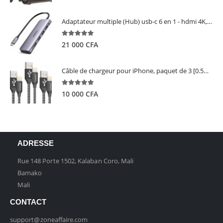
Adaptateur multiple (Hub) usb-c 6 en 1 - hdmi 4K, 3 ports USB 3.0 et lecteur de carte sd tf - UGREEN
5.00
out of 5
21 000
CFA
Câble de chargeur pour iPhone, paquet de 3 [0.5M 1M 2M] - GIANAC
5.00
out of 5
10 000
CFA
ADRESSE
Rue 148 Porte 1502, Kalaban Coro, Mali
Bamako
Mali
CONTACT
support@zoneaffaire.com