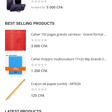
8
5
0
out of 5
Le
Le
5 000
CFA
13 000
CFA
000 CFA.
000 CFA.
prix
prix
initial
actuel
était :
est :
BEST SELLING PRODUCTS
13
5
Cahier 192 pages grands carreaux - Grand format - Brochure dos toilé - 24x32 cm - Papier blanc 90 g - Couverture carte pelliculée couleur aléatoire - Clairefontaine
000 CFA.
000 CFA.
0
out of 5
3 000
CFA
Cahier Polypro multicouleurs 17×22 96p Grands Carreaux Séyès 90g - CALLIGRAPHE
0
out of 5
1 200
CFA
Crayon de papier (unité) - ARTEZA
0
out of 5
125
CFA
LATEST PRODUCTS