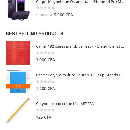
Coque Magnétique Ostand pour iPhone 14 Pro Max - Violet Foncé - TORRAS
était :
est :
8
5
0
out of 5
Le
Le
5 000
CFA
13 000
CFA
000 CFA.
000 CFA.
prix
prix
initial
actuel
était :
est :
BEST SELLING PRODUCTS
13
5
Cahier 192 pages grands carreaux - Grand format - Brochure dos toilé - 24x32 cm - Papier blanc 90 g - Couverture carte pelliculée couleur aléatoire - Clairefontaine
000 CFA.
000 CFA.
0
out of 5
3 000
CFA
Cahier Polypro multicouleurs 17×22 96p Grands Carreaux Séyès 90g - CALLIGRAPHE
0
out of 5
1 200
CFA
Crayon de papier (unité) - ARTEZA
0
out of 5
125
CFA