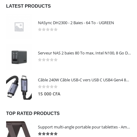
LATEST PRODUCTS
NASync DH2300 - 2 Baies - 64 To - UGREEN
0
out of 5
Serveur NAS 2 baies 80 To max, Intel N100, 8 Go DDR5, 2,5 GbE, sans disques – NASync DXP2800 UGREEN 25242
0
out of 5
Câble 240W Câble USB-C vers USB C USB4 Gen4 80Gbps pour Thunderbolt 5/4/3, Premium 18K double écran triple 4K PD3.1 - UGREEN
0
out of 5
15 000
CFA
TOP RATED PRODUCTS
Support multi-angle portable pour tablettes - Amazon Basics