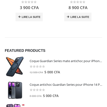
0
out of 5
0
out of 5
3 900
CFA
8 900
CFA
LIRE LA SUITE
LIRE LA SUITE
FEATURED PRODUCTS
Coque Guardian Series mate antichoc pour iPhone 15 Pro Max avec Magsafe Noir - Torras
0
out of 5
Le
Le
5 000
CFA
12 500
CFA
prix
prix
initial
actuel
Coque antichoc Guardian Series pour iPhone 14 Pro Max - TORRAS
était :
est :
12
5
0
out of 5
Le
Le
5 000
CFA
8 000
CFA
500 CFA.
000 CFA.
prix
prix
initial
actuel