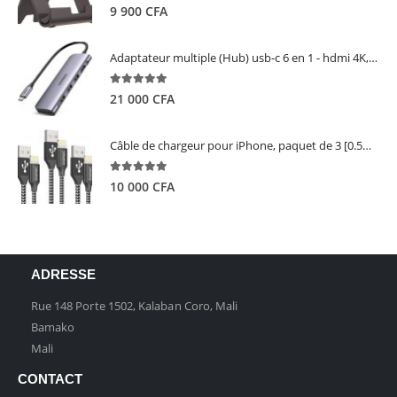
5.00
out of 5
9 900
CFA
Adaptateur multiple (Hub) usb-c 6 en 1 - hdmi 4K, 3 ports USB 3.0 et lecteur de carte sd tf - UGREEN
5.00
out of 5
21 000
CFA
Câble de chargeur pour iPhone, paquet de 3 [0.5M 1M 2M] - GIANAC
5.00
out of 5
10 000
CFA
ADRESSE
Rue 148 Porte 1502, Kalaban Coro, Mali
Bamako
Mali
CONTACT