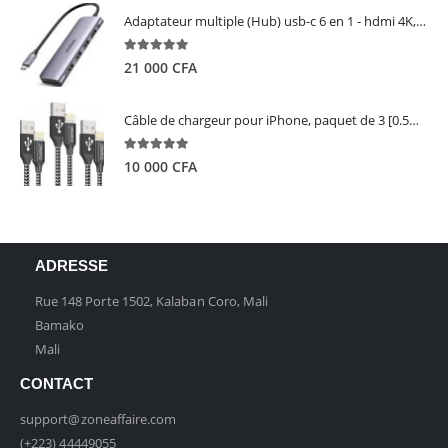
Adaptateur multiple (Hub) usb-c 6 en 1 - hdmi 4K, 3 ports USB 3.0 et lecteur de carte sd tf - UGREEN
5.00
out of 5
21 000
CFA
Câble de chargeur pour iPhone, paquet de 3 [0.5M 1M 2M] - GIANAC
5.00
out of 5
10 000
CFA
ADRESSE
Rue 148 Porte 1502, Kalaban Coro, Mali
Bamako
Mali
CONTACT
support@zoneaffaire.com
(+223) 44449055