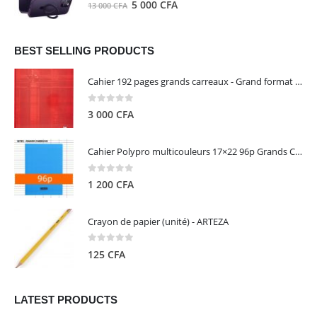
0
out of 5
Le
Le
5 000
CFA
13 000
CFA
000 CFA.
000 CFA.
prix
prix
initial
actuel
était :
est :
BEST SELLING PRODUCTS
13
5
Cahier 192 pages grands carreaux - Grand format - Brochure dos toilé - 24x32 cm - Papier blanc 90 g - Couverture carte pelliculée couleur aléatoire - Clairefontaine
000 CFA.
000 CFA.
0
out of 5
3 000
CFA
Cahier Polypro multicouleurs 17×22 96p Grands Carreaux Séyès 90g - CALLIGRAPHE
0
out of 5
1 200
CFA
Crayon de papier (unité) - ARTEZA
0
out of 5
125
CFA
LATEST PRODUCTS