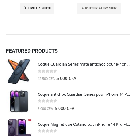
LIRE LA SUITE
AJOUTER AU PANIER
FEATURED PRODUCTS
Coque Guardian Series mate antichoc pour iPhone 15 Pro Max avec Magsafe Noir - Torras
0
out of 5
Le
Le
5 000
CFA
12 500
CFA
prix
prix
initial
actuel
Coque antichoc Guardian Series pour iPhone 14 Pro Max - TORRAS
était :
est :
12
5
0
out of 5
Le
Le
5 000
CFA
8 000
CFA
500 CFA.
000 CFA.
prix
prix
initial
actuel
Coque Magnétique Ostand pour iPhone 14 Pro Max - Violet Foncé - TORRAS
était :
est :
8
5