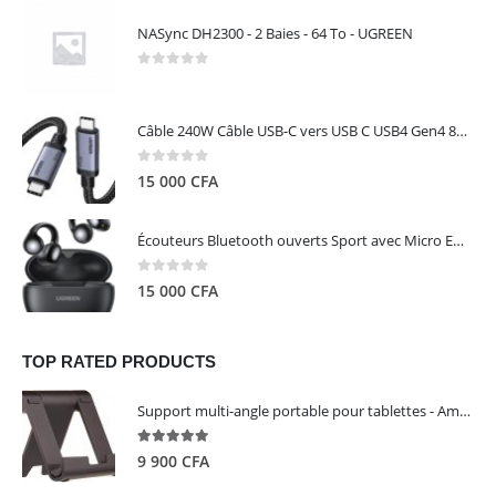
NASync DH2300 - 2 Baies - 64 To - UGREEN
0
out of 5
Câble 240W Câble USB-C vers USB C USB4 Gen4 80Gbps pour Thunderbolt 5/4/3, Premium 18K double écran triple 4K PD3.1 - UGREEN
0
out of 5
15 000
CFA
Écouteurs Bluetooth ouverts Sport avec Micro ENC IPX5 – HiTune S3 UGREEN 45785
0
out of 5
15 000
CFA
TOP RATED PRODUCTS
Support multi-angle portable pour tablettes - Amazon Basics
5.00
out of 5
9 900
CFA