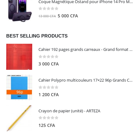
Coque Magnétique Ostand pour iPhone 14 Pro Max - Violet Foncé - TORRAS
était :
est :
8
5
0
out of 5
Le
Le
5 000
CFA
13 000
CFA
000 CFA.
000 CFA.
prix
prix
initial
actuel
était :
est :
BEST SELLING PRODUCTS
13
5
Cahier 192 pages grands carreaux - Grand format - Brochure dos toilé - 24x32 cm - Papier blanc 90 g - Couverture carte pelliculée couleur aléatoire - Clairefontaine
000 CFA.
000 CFA.
0
out of 5
3 000
CFA
Cahier Polypro multicouleurs 17×22 96p Grands Carreaux Séyès 90g - CALLIGRAPHE
0
out of 5
1 200
CFA
Crayon de papier (unité) - ARTEZA
0
out of 5
125
CFA