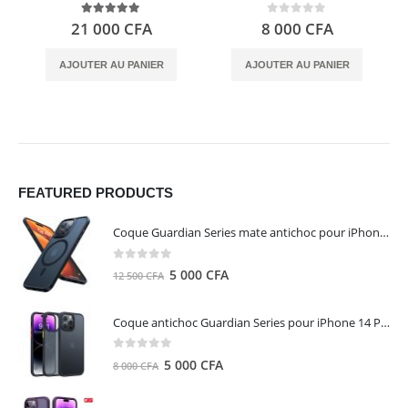
5.00
out of 5
0
out of 5
21 000
CFA
8 000
CFA
AJOUTER AU PANIER
AJOUTER AU PANIER
FEATURED PRODUCTS
Coque Guardian Series mate antichoc pour iPhone 15 Pro Max avec Magsafe Noir - Torras
0
out of 5
Le
Le
5 000
CFA
12 500
CFA
prix
prix
initial
actuel
Coque antichoc Guardian Series pour iPhone 14 Pro Max - TORRAS
était :
est :
12
5
0
out of 5
Le
Le
5 000
CFA
8 000
CFA
500 CFA.
000 CFA.
prix
prix
initial
actuel