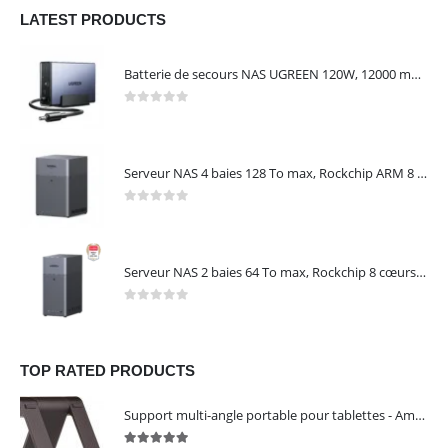
LATEST PRODUCTS
Batterie de secours NAS UGREEN 120W, 12000 mAh, transfert 0 seconde, protection contre les coupures – UGREEN US3000
0
out of 5
Serveur NAS 4 baies 128 To max, Rockchip ARM 8 cœurs, 8 Go LPDDR4X, 2,5 GbE, HDMI 4K, sans disques – NASync DH4300 Plus UGREEN 65652
0
out of 5
Serveur NAS 2 baies 64 To max, Rockchip 8 cœurs, 4 Go LPDDR4X, Gigabit Ethernet, HDMI 4K, sans disques – NASync DH2300 UGREEN 95087
0
out of 5
TOP RATED PRODUCTS
Support multi-angle portable pour tablettes - Amazon Basics