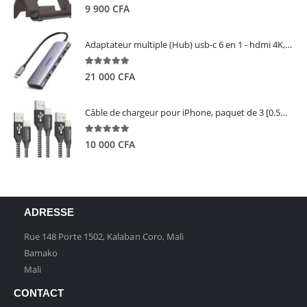
5.00
out of 5
9 900
CFA
Adaptateur multiple (Hub) usb-c 6 en 1 - hdmi 4K, 3 ports USB 3.0 et lecteur de carte sd tf - UGREEN
5.00
out of 5
21 000
CFA
Câble de chargeur pour iPhone, paquet de 3 [0.5M 1M 2M] - GIANAC
5.00
out of 5
10 000
CFA
ADRESSE
Rue 148 Porte 1502, Kalaban Coro, Mali
Bamako
Mali
CONTACT