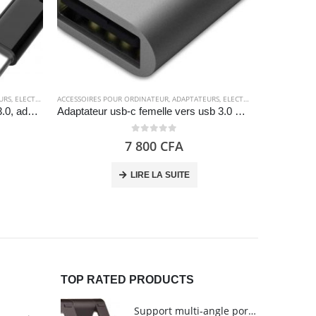
URS
,
ELECTRONIQUES
ACCESSOIRES POUR ORDINATEUR
,
ADAPTATEURS
,
ELECTRONIQUES
ACCESSOIRES 
Adaptateur usb type-c vers usb 3.0, adaptateur thunderbolt 3 vers usb femelle – Noir – Nonda
Adaptateur usb-c femelle vers usb 3.0 mâle – Nonda
0
out of 5
7 800
CFA
LIRE LA SUITE
TOP RATED PRODUCTS
Support multi-angle portable pour tablettes - Amazon Basics