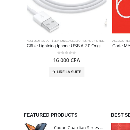
ACCESSOIRES DE TÉLÉPHONE
,
ACCESSOIRES POUR ORDINATEUR
ACCESSOIRE
,
APPLE
,
CÂ
Câble Lightning Iphone USB A 2.0 Original (1m ) – Apple
0
out of 5
16 000
CFA
LIRE LA SUITE
FEATURED PRODUCTS
BEST S
Coque Guardian Series mate antichoc pour iPhone 15 Pro Max avec Magsafe Noir - Torras