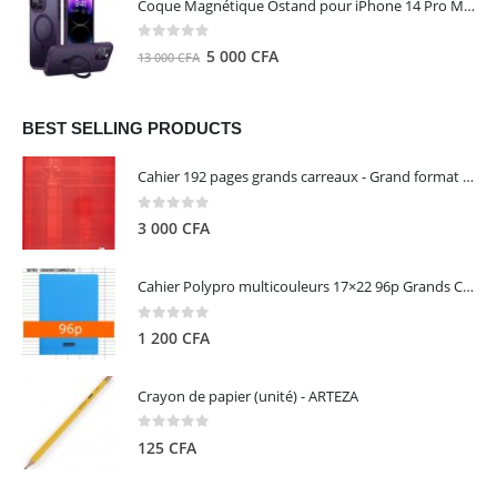
Coque Magnétique Ostand pour iPhone 14 Pro Max - Violet Foncé - TORRAS
était :
est :
8
5
0
out of 5
Le
Le
5 000
CFA
13 000
CFA
000 CFA.
000 CFA.
prix
prix
initial
actuel
était :
est :
BEST SELLING PRODUCTS
13
5
Cahier 192 pages grands carreaux - Grand format - Brochure dos toilé - 24x32 cm - Papier blanc 90 g - Couverture carte pelliculée couleur aléatoire - Clairefontaine
000 CFA.
000 CFA.
0
out of 5
3 000
CFA
Cahier Polypro multicouleurs 17×22 96p Grands Carreaux Séyès 90g - CALLIGRAPHE
0
out of 5
1 200
CFA
Crayon de papier (unité) - ARTEZA
0
out of 5
125
CFA