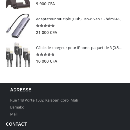
5.00
out of 5
9 900
CFA
Adaptateur multiple (Hub) usb-c 6 en 1 - hdmi 4K, 3 ports USB 3.0 et lecteur de carte sd tf - UGREEN
5.00
out of 5
21 000
CFA
Câble de chargeur pour iPhone, paquet de 3 [0.5M 1M 2M] - GIANAC
5.00
out of 5
10 000
CFA
ADRESSE
Rue 148 Porte 1502, Kalaban Coro, Mali
Bamako
Mali
CONTACT