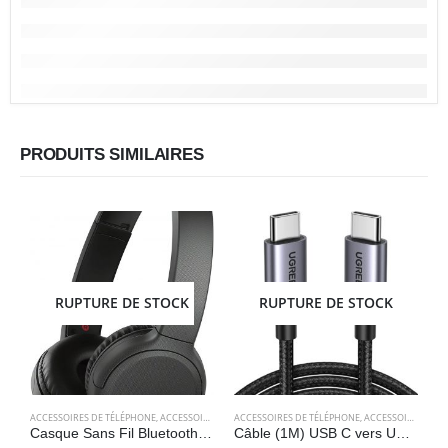
PRODUITS SIMILAIRES
RUPTURE DE STOCK
RUPTURE DE STOCK
ACCESSOIRES DE TÉLÉPHONE
,
ACCESSOIRES POUR ORDINATEUR
ACCESSOIRES DE TÉLÉPHONE
,
AUDIO
,
ELECTRONIQUES
,
ACCESSOIRES POUR ORDINATEUR
A
Casque Sans Fil Bluetooth avec micro intégré et appels mains libres – Noir – Sony WH-CH510
Câble (1M) USB C vers USB C PD Charge Rapide 60W Nylon Tressé – UGREEN