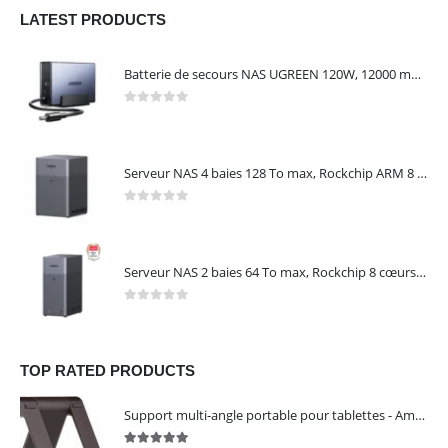
LATEST PRODUCTS
Batterie de secours NAS UGREEN 120W, 12000 mAh, transfert 0 seconde, protection contre les coupures – UGREEN US3000
0
out of 5
Serveur NAS 4 baies 128 To max, Rockchip ARM 8 cœurs, 8 Go LPDDR4X, 2,5 GbE, HDMI 4K, sans disques – NASync DH4300 Plus UGREEN 65652
0
out of 5
Serveur NAS 2 baies 64 To max, Rockchip 8 cœurs, 4 Go LPDDR4X, Gigabit Ethernet, HDMI 4K, sans disques – NASync DH2300 UGREEN 95087
0
out of 5
TOP RATED PRODUCTS
Support multi-angle portable pour tablettes - Amazon Basics