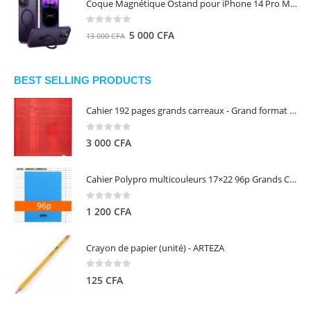
Coque Magnétique Ostand pour iPhone 14 Pro Max - Violet Foncé - TORRAS
était :
est :
8
5
0
out of 5
Le
Le
5 000
CFA
13 000
CFA
000 CFA.
000 CFA.
prix
prix
initial
actuel
était :
est :
BEST SELLING PRODUCTS
13
5
Cahier 192 pages grands carreaux - Grand format - Brochure dos toilé - 24x32 cm - Papier blanc 90 g - Couverture carte pelliculée couleur aléatoire - Clairefontaine
000 CFA.
000 CFA.
0
out of 5
3 000
CFA
Cahier Polypro multicouleurs 17×22 96p Grands Carreaux Séyès 90g - CALLIGRAPHE
0
out of 5
1 200
CFA
Crayon de papier (unité) - ARTEZA
0
out of 5
125
CFA