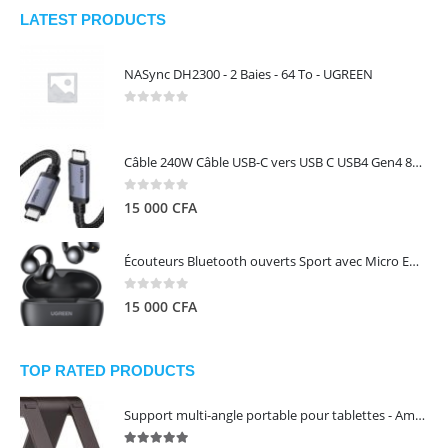
LATEST PRODUCTS
NASync DH2300 - 2 Baies - 64 To - UGREEN
0
out of 5
Câble 240W Câble USB-C vers USB C USB4 Gen4 80Gbps pour Thunderbolt 5/4/3, Premium 18K double écran triple 4K PD3.1 - UGREEN
0
out of 5
15 000
CFA
Écouteurs Bluetooth ouverts Sport avec Micro ENC IPX5 – HiTune S3 UGREEN 45785
0
out of 5
15 000
CFA
TOP RATED PRODUCTS
Support multi-angle portable pour tablettes - Amazon Basics