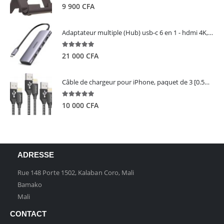
5.00
out of 5
9 900
CFA
Adaptateur multiple (Hub) usb-c 6 en 1 - hdmi 4K, 3 ports USB 3.0 et lecteur de carte sd tf - UGREEN
5.00
out of 5
21 000
CFA
Câble de chargeur pour iPhone, paquet de 3 [0.5M 1M 2M] - GIANAC
5.00
out of 5
10 000
CFA
ADRESSE
Rue 148 Porte 1502, Kalaban Coro, Mali
Bamako
Mali
CONTACT