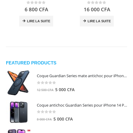
0
out of 5
0
out of 5
6 800
CFA
16 000
CFA
LIRE LA SUITE
LIRE LA SUITE
FEATURED PRODUCTS
Coque Guardian Series mate antichoc pour iPhone 15 Pro Max avec Magsafe Noir - Torras
0
out of 5
Le
Le
5 000
CFA
12 500
CFA
prix
prix
initial
actuel
Coque antichoc Guardian Series pour iPhone 14 Pro Max - TORRAS
était :
est :
12
5
0
out of 5
Le
Le
5 000
CFA
8 000
CFA
500 CFA.
000 CFA.
prix
prix
initial
actuel