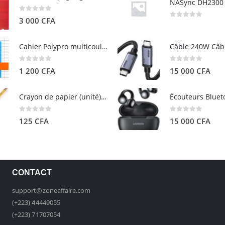
0
out of 5
3 000
CFA
0
out of 5
Cahier Polypro multicouleurs 17×22 96p Grands Carreaux Séyès 90g - CALLIGRAPHE
0
out of 5
0
out of 5
1 200
CFA
15 000
CFA
Crayon de papier (unité) - ARTEZA
0
out of 5
0
out of 5
125
CFA
15 000
CFA
CONTACT
support@zoneaffaire.com
(+223) 44449055
(+223) 71707054