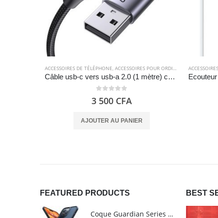
ACCESSOIRES DE TÉLÉPHONE
,
ACCESSOIRES POUR ORDINATEUR
ACCESSOIRE
,
CÂBLES
,
C
Câble usb-c vers usb-a 2.0 (1 mètre) charge rapide en nylon tressé – UGREEN
0
out of 5
3 500
CFA
AJOUTER AU PANIER
FEATURED PRODUCTS
BEST S
Coque Guardian Series mate antichoc pour iPhone 15 Pro Max avec Magsafe Noir - Torras