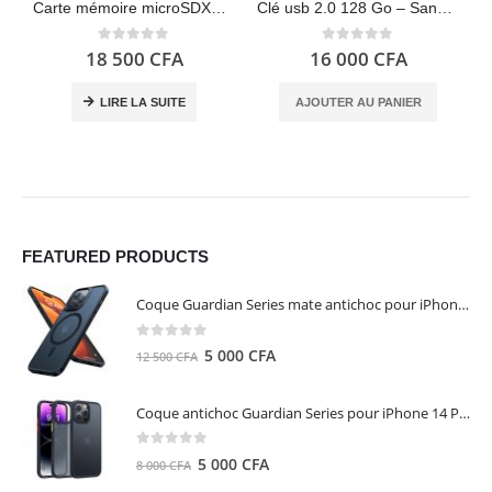
Carte mémoire microSDXC de 128 Go avec adaptateur SD, A2, jusqu’à 160 Mo/s – SanDisk Extreme
Clé usb 2.0 128 Go – SanDisk Cruzer Blade
0
out of 5
0
out of 5
18 500
CFA
16 000
CFA
LIRE LA SUITE
AJOUTER AU PANIER
FEATURED PRODUCTS
Coque Guardian Series mate antichoc pour iPhone 15 Pro Max avec Magsafe Noir - Torras
0
out of 5
Le
Le
5 000
CFA
12 500
CFA
prix
prix
initial
actuel
Coque antichoc Guardian Series pour iPhone 14 Pro Max - TORRAS
était :
est :
12
5
0
out of 5
Le
Le
5 000
CFA
8 000
CFA
500 CFA.
000 CFA.
prix
prix