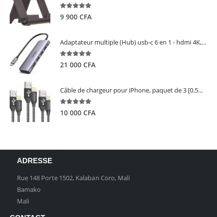
5.00
out of 5
9 900
CFA
Adaptateur multiple (Hub) usb-c 6 en 1 - hdmi 4K, 3 ports USB 3.0 et lecteur de carte sd tf - UGREEN
5.00
out of 5
21 000
CFA
Câble de chargeur pour iPhone, paquet de 3 [0.5M 1M 2M] - GIANAC
5.00
out of 5
10 000
CFA
ADRESSE
Rue 148 Porte 1502, Kalaban Coro, Mali
Bamako
Mali