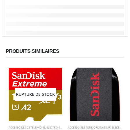
PRODUITS SIMILAIRES
RUPTURE DE STOCK
ACCESSOIRES DE TÉLÉPHONE
,
ELECTRONIQUES
,
ACCESSOIRES POUR ORDINATEUR
STOCKAGE
,
ELECTRONIQUES
A