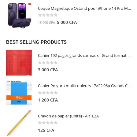
initial
actuel
Coque Magnétique Ostand pour iPhone 14 Pro Max - Violet Foncé - TORRAS
était :
est :
8
5
0
out of 5
Le
Le
5 000
CFA
13 000
CFA
000 CFA.
000 CFA.
prix
prix
initial
actuel
était :
est :
BEST SELLING PRODUCTS
13
5
Cahier 192 pages grands carreaux - Grand format - Brochure dos toilé - 24x32 cm - Papier blanc 90 g - Couverture carte pelliculée couleur aléatoire - Clairefontaine
000 CFA.
000 CFA.
0
out of 5
3 000
CFA
Cahier Polypro multicouleurs 17×22 96p Grands Carreaux Séyès 90g - CALLIGRAPHE
0
out of 5
1 200
CFA
Crayon de papier (unité) - ARTEZA
0
out of 5
125
CFA