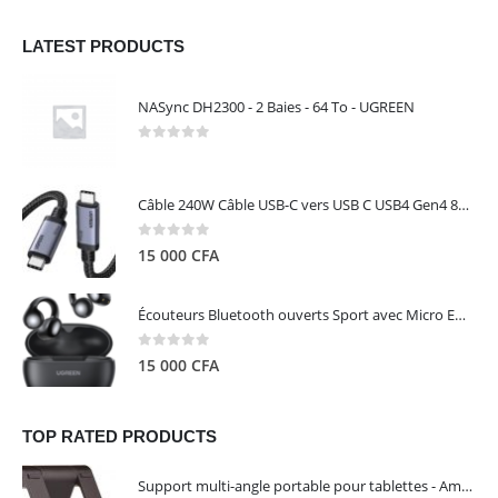
LATEST PRODUCTS
NASync DH2300 - 2 Baies - 64 To - UGREEN
0
out of 5
Câble 240W Câble USB-C vers USB C USB4 Gen4 80Gbps pour Thunderbolt 5/4/3, Premium 18K double écran triple 4K PD3.1 - UGREEN
0
out of 5
15 000
CFA
Écouteurs Bluetooth ouverts Sport avec Micro ENC IPX5 – HiTune S3 UGREEN 45785
0
out of 5
15 000
CFA
TOP RATED PRODUCTS
Support multi-angle portable pour tablettes - Amazon Basics