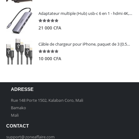
Adaptateur multiple (Hub) usb-c 6 en 1 - hdmi 4K, 3 ports USB 3.0 et lecteur de carte sd tf - UGREEN
5.00
out of 5
21 000
CFA
Câble de chargeur pour iPhone, paquet de 3 [0.5M 1M 2M] - GIANAC
5.00
out of 5
10 000
CFA
ADRESSE
Rue 148 Porte 1502, Kalaban Coro, Mali
Bamako
Mali
CONTACT
support@zoneaffaire.com