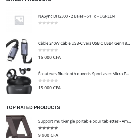
NASync DH2300 - 2 Baies - 64 To - UGREEN
0
out of 5
Câble 240W Câble USB-C vers USB C USB4 Gen4 80Gbps pour Thunderbolt 5/4/3, Premium 18K double écran triple 4K PD3.1 - UGREEN
0
out of 5
15 000
CFA
Écouteurs Bluetooth ouverts Sport avec Micro ENC IPX5 – HiTune S3 UGREEN 45785
0
out of 5
15 000
CFA
TOP RATED PRODUCTS
Support multi-angle portable pour tablettes - Amazon Basics
5.00
out of 5
9 900
CFA