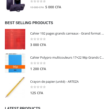
8
5
0
out of 5
Le
Le
5 000
CFA
13 000
CFA
000 CFA.
000 CFA.
prix
prix
initial
actuel
était :
est :
BEST SELLING PRODUCTS
13
5
Cahier 192 pages grands carreaux - Grand format - Brochure dos toilé - 24x32 cm - Papier blanc 90 g - Couverture carte pelliculée couleur aléatoire - Clairefontaine
000 CFA.
000 CFA.
0
out of 5
3 000
CFA
Cahier Polypro multicouleurs 17×22 96p Grands Carreaux Séyès 90g - CALLIGRAPHE
0
out of 5
1 200
CFA
Crayon de papier (unité) - ARTEZA
0
out of 5
125
CFA
LATEST PRODUCTS