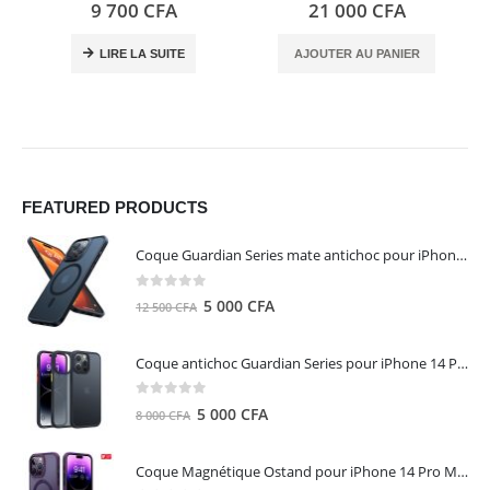
0
out of 5
5.00
out of 5
9 700
CFA
21 000
CFA
LIRE LA SUITE
AJOUTER AU PANIER
FEATURED PRODUCTS
Coque Guardian Series mate antichoc pour iPhone 15 Pro Max avec Magsafe Noir - Torras
0
out of 5
Le
Le
5 000
CFA
12 500
CFA
prix
prix
initial
actuel
Coque antichoc Guardian Series pour iPhone 14 Pro Max - TORRAS
était :
est :
12
5
0
out of 5
Le
Le
5 000
CFA
8 000
CFA
500 CFA.
000 CFA.
prix
prix
initial
actuel
Coque Magnétique Ostand pour iPhone 14 Pro Max - Violet Foncé - TORRAS
était :
est :