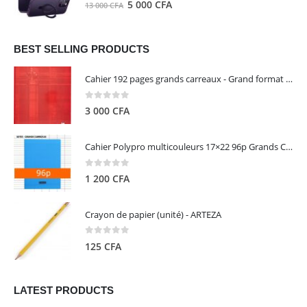
0
out of 5
Le
Le
5 000
CFA
13 000
CFA
000 CFA.
000 CFA.
prix
prix
initial
actuel
était :
est :
BEST SELLING PRODUCTS
13
5
Cahier 192 pages grands carreaux - Grand format - Brochure dos toilé - 24x32 cm - Papier blanc 90 g - Couverture carte pelliculée couleur aléatoire - Clairefontaine
000 CFA.
000 CFA.
0
out of 5
3 000
CFA
Cahier Polypro multicouleurs 17×22 96p Grands Carreaux Séyès 90g - CALLIGRAPHE
0
out of 5
1 200
CFA
Crayon de papier (unité) - ARTEZA
0
out of 5
125
CFA
LATEST PRODUCTS