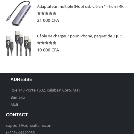
Adaptateur multiple (Hub) usb-c 6 en 1 - hdmi 4K, 3 ports USB 3.0 et lecteur de carte sd tf - UGREEN
5.00
out of 5
21 000
CFA
Câble de chargeur pour iPhone, paquet de 3 [0.5M 1M 2M] - GIANAC
5.00
out of 5
10 000
CFA
ADRESSE
Rue 148 Porte 1502, Kalaban Coro, Mali
Bamako
Mali
CONTACT
support@zoneaffaire.com
(+223) 44449055