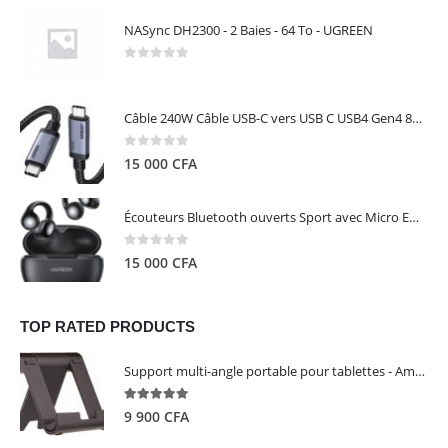
NASync DH2300 - 2 Baies - 64 To - UGREEN
0
out of 5
Câble 240W Câble USB-C vers USB C USB4 Gen4 80Gbps pour Thunderbolt 5/4/3, Premium 18K double écran triple 4K PD3.1 - UGREEN
0
out of 5
15 000
CFA
Écouteurs Bluetooth ouverts Sport avec Micro ENC IPX5 – HiTune S3 UGREEN 45785
0
out of 5
15 000
CFA
TOP RATED PRODUCTS
Support multi-angle portable pour tablettes - Amazon Basics
5.00
out of 5
9 900
CFA