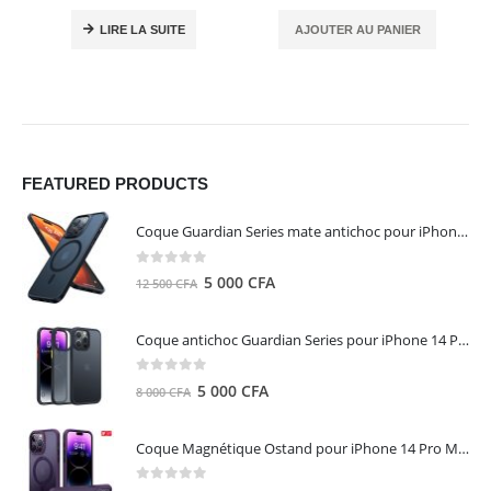
LIRE LA SUITE
AJOUTER AU PANIER
FEATURED PRODUCTS
Coque Guardian Series mate antichoc pour iPhone 15 Pro Max avec Magsafe Noir - Torras
0
out of 5
Le
Le
5 000
CFA
12 500
CFA
prix
prix
initial
actuel
Coque antichoc Guardian Series pour iPhone 14 Pro Max - TORRAS
était :
est :
12
5
0
out of 5
Le
Le
5 000
CFA
8 000
CFA
500 CFA.
000 CFA.
prix
prix
initial
actuel
Coque Magnétique Ostand pour iPhone 14 Pro Max - Violet Foncé - TORRAS
était :
est :
8
5