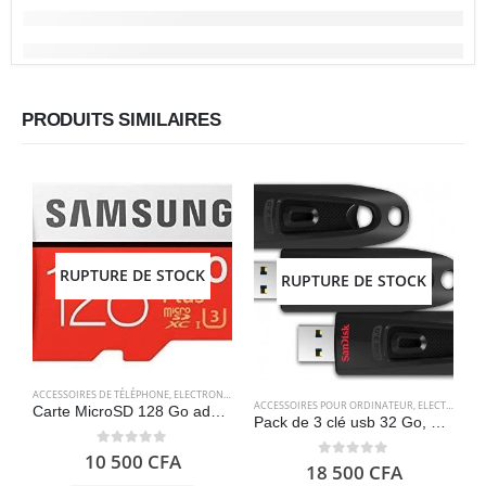
PRODUITS SIMILAIRES
RUPTURE DE STOCK
RUPTURE DE STOCK
ACCESSOIRES DE TÉLÉPHONE
,
ELECTRONIQUES
,
STOCKAGE
ACCESSOIRES POUR ORDINATEUR
,
ELECTRONIQUES
A
Carte MicroSD 128 Go adaptateur SD inclus – Samsung MB-MC128GA / EVO Plus
Pack de 3 clé usb 32 Go, 3.0, Jusqu’à 100 Mo – SanDisk Ultra
0
out of 5
10 500
CFA
0
out of 5
18 500
CFA