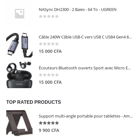
NASync DH2300 - 2 Baies - 64 To - UGREEN
0
out of 5
Câble 240W Câble USB-C vers USB C USB4 Gen4 80Gbps pour Thunderbolt 5/4/3, Premium 18K double écran triple 4K PD3.1 - UGREEN
0
out of 5
15 000
CFA
Écouteurs Bluetooth ouverts Sport avec Micro ENC IPX5 – HiTune S3 UGREEN 45785
0
out of 5
15 000
CFA
TOP RATED PRODUCTS
Support multi-angle portable pour tablettes - Amazon Basics
5.00
out of 5
9 900
CFA