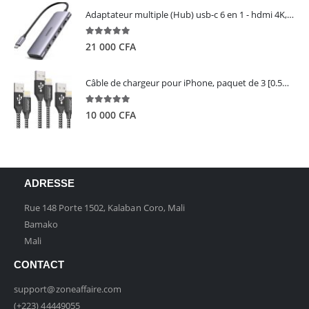
Adaptateur multiple (Hub) usb-c 6 en 1 - hdmi 4K, 3 ports USB 3.0 et lecteur de carte sd tf - UGREEN
5.00
out of 5
21 000
CFA
Câble de chargeur pour iPhone, paquet de 3 [0.5M 1M 2M] - GIANAC
5.00
out of 5
10 000
CFA
ADRESSE
Rue 148 Porte 1502, Kalaban Coro, Mali
Bamako
Mali
CONTACT
support@zoneaffaire.com
(+223) 44449055