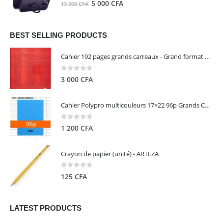
0
out of 5
Le
Le
5 000
CFA
13 000
CFA
000 CFA.
000 CFA.
prix
prix
initial
actuel
était :
est :
BEST SELLING PRODUCTS
13
5
Cahier 192 pages grands carreaux - Grand format - Brochure dos toilé - 24x32 cm - Papier blanc 90 g - Couverture carte pelliculée couleur aléatoire - Clairefontaine
000 CFA.
000 CFA.
0
out of 5
3 000
CFA
Cahier Polypro multicouleurs 17×22 96p Grands Carreaux Séyès 90g - CALLIGRAPHE
0
out of 5
1 200
CFA
Crayon de papier (unité) - ARTEZA
0
out of 5
125
CFA
LATEST PRODUCTS