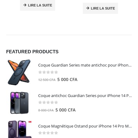
LIRE LA SUITE
LIRE LA SUITE
FEATURED PRODUCTS
Coque Guardian Series mate antichoc pour iPhone 15 Pro Max avec Magsafe Noir - Torras
0
out of 5
Le
Le
5 000
CFA
12 500
CFA
prix
prix
initial
actuel
Coque antichoc Guardian Series pour iPhone 14 Pro Max - TORRAS
était :
est :
12
5
0
out of 5
Le
Le
5 000
CFA
8 000
CFA
500 CFA.
000 CFA.
prix
prix
initial
actuel
Coque Magnétique Ostand pour iPhone 14 Pro Max - Violet Foncé - TORRAS
était :
est :
8
5