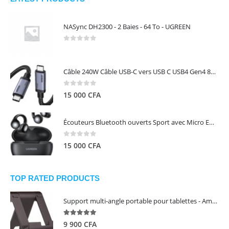
NASync DH2300 - 2 Baies - 64 To - UGREEN
0
out of 5
Câble 240W Câble USB-C vers USB C USB4 Gen4 80Gbps pour Thunderbolt 5/4/3, Premium 18K double écran triple 4K PD3.1 - UGREEN
0
out of 5
15 000
CFA
Écouteurs Bluetooth ouverts Sport avec Micro ENC IPX5 – HiTune S3 UGREEN 45785
0
out of 5
15 000
CFA
TOP RATED PRODUCTS
Support multi-angle portable pour tablettes - Amazon Basics
5.00
out of 5
9 900
CFA