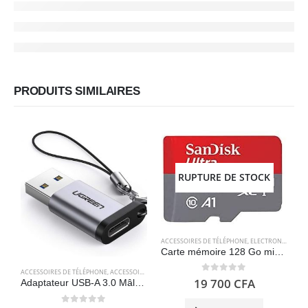
PRODUITS SIMILAIRES
RUPTURE DE STOCK
ACCESSOIRES DE TÉLÉPHONE
,
ELECTRONIQUES
,
S
Carte mémoire 128 Go microSDXC avec adaptateur SD, jusqu’à 120 Mo/s – SanDisk Ultra
ACCESSOIRES DE TÉLÉPHONE
,
ACCESSOIRES POUR ORDINATEUR
,
ADAPTATEURS
,
ELECTRONIQUE
A
0
out of 5
19 700
CFA
Adaptateur USB-A 3.0 Mâle vers USB-C 3.1 Femelle – UGREEN