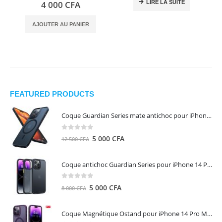
0
out of 5
LIRE LA SUITE
4 000
CFA
AJOUTER AU PANIER
FEATURED PRODUCTS
Coque Guardian Series mate antichoc pour iPhone 15 Pro Max avec Magsafe Noir - Torras
0
out of 5
Le
Le
5 000
CFA
12 500
CFA
prix
prix
initial
actuel
Coque antichoc Guardian Series pour iPhone 14 Pro Max - TORRAS
était :
est :
12
5
0
out of 5
Le
Le
5 000
CFA
8 000
CFA
500 CFA.
000 CFA.
prix
prix
initial
actuel
Coque Magnétique Ostand pour iPhone 14 Pro Max - Violet Foncé - TORRAS
était :
est :