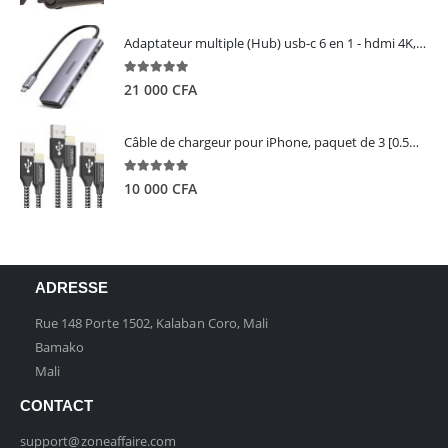
Adaptateur multiple (Hub) usb-c 6 en 1 - hdmi 4K, 3 ports USB 3.0 et lecteur de carte sd tf - UGREEN
5.00
out of 5
21 000
CFA
Câble de chargeur pour iPhone, paquet de 3 [0.5M 1M 2M] - GIANAC
5.00
out of 5
10 000
CFA
ADRESSE
Rue 148 Porte 1502, Kalaban Coro, Mali
Bamako
Mali
CONTACT
support@zoneaffaire.com