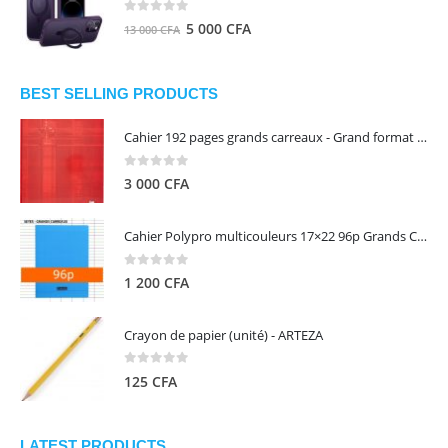
8
5
0
out of 5
Le
Le
5 000
CFA
13 000
CFA
000 CFA.
000 CFA.
prix
prix
initial
actuel
était :
est :
BEST SELLING PRODUCTS
13
5
Cahier 192 pages grands carreaux - Grand format - Brochure dos toilé - 24x32 cm - Papier blanc 90 g - Couverture carte pelliculée couleur aléatoire - Clairefontaine
000 CFA.
000 CFA.
0
out of 5
3 000
CFA
Cahier Polypro multicouleurs 17×22 96p Grands Carreaux Séyès 90g - CALLIGRAPHE
0
out of 5
1 200
CFA
Crayon de papier (unité) - ARTEZA
0
out of 5
125
CFA
LATEST PRODUCTS