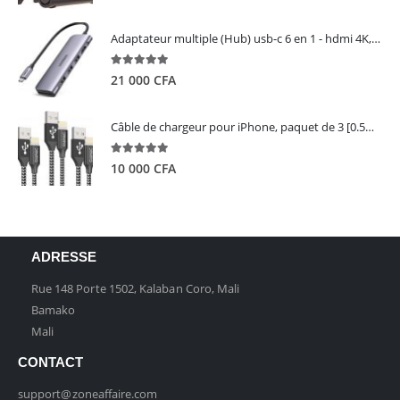
Adaptateur multiple (Hub) usb-c 6 en 1 - hdmi 4K, 3 ports USB 3.0 et lecteur de carte sd tf - UGREEN
5.00
out of 5
21 000
CFA
Câble de chargeur pour iPhone, paquet de 3 [0.5M 1M 2M] - GIANAC
5.00
out of 5
10 000
CFA
ADRESSE
Rue 148 Porte 1502, Kalaban Coro, Mali
Bamako
Mali
CONTACT
support@zoneaffaire.com