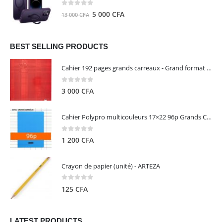
8
5
0
out of 5
Le
Le
5 000
CFA
13 000
CFA
000 CFA.
000 CFA.
prix
prix
initial
actuel
était :
est :
BEST SELLING PRODUCTS
13
5
Cahier 192 pages grands carreaux - Grand format - Brochure dos toilé - 24x32 cm - Papier blanc 90 g - Couverture carte pelliculée couleur aléatoire - Clairefontaine
000 CFA.
000 CFA.
0
out of 5
3 000
CFA
Cahier Polypro multicouleurs 17×22 96p Grands Carreaux Séyès 90g - CALLIGRAPHE
0
out of 5
1 200
CFA
Crayon de papier (unité) - ARTEZA
0
out of 5
125
CFA
LATEST PRODUCTS