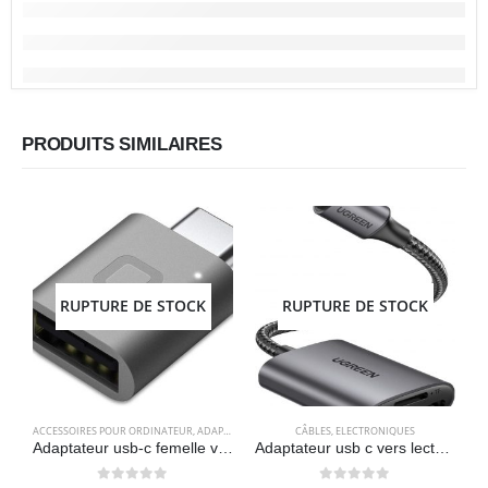
PRODUITS SIMILAIRES
RUPTURE DE STOCK
RUPTURE DE STOCK
ACCESSOIRES POUR ORDINATEUR
,
ADAPTATEURS
,
ELECTRONIQUES
CÂBLES
,
ELECTRONIQUES
A
Adaptateur usb-c femelle vers usb 3.0 mâle – Nonda
Adaptateur usb c vers lecteur de carte sd/MicroSD 3.0 – UGREEN