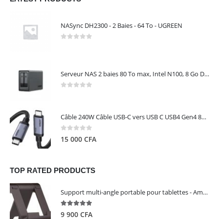
NASync DH2300 - 2 Baies - 64 To - UGREEN
0
out of 5
Serveur NAS 2 baies 80 To max, Intel N100, 8 Go DDR5, 2,5 GbE, sans disques – NASync DXP2800 UGREEN 25242
0
out of 5
Câble 240W Câble USB-C vers USB C USB4 Gen4 80Gbps pour Thunderbolt 5/4/3, Premium 18K double écran triple 4K PD3.1 - UGREEN
0
out of 5
15 000
CFA
TOP RATED PRODUCTS
Support multi-angle portable pour tablettes - Amazon Basics
5.00
out of 5
9 900
CFA