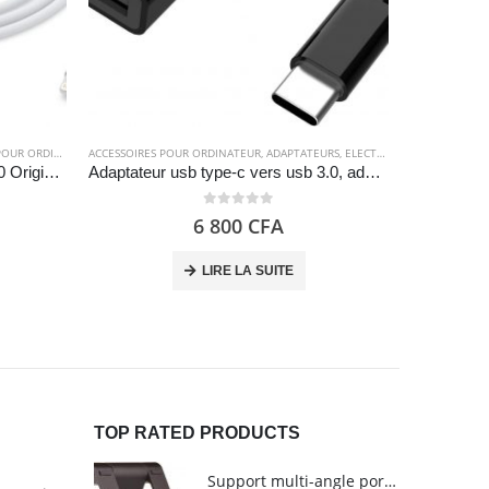
R ORDINATEUR
ACCESSOIRES POUR ORDINATEUR
,
APPLE
,
CÂBLES
,
CÂBLES
,
ELECTRONIQUES
,
ADAPTATEURS
,
ELECTRONIQUES
ACCESSOIRES 
Câble Lightning Iphone USB A 2.0 Original (1m ) – Apple
Adaptateur usb type-c vers usb 3.0, adaptateur thunderbolt 3 vers usb femelle – Noir – Nonda
0
out of 5
6 800
CFA
LIRE LA SUITE
TOP RATED PRODUCTS
Support multi-angle portable pour tablettes - Amazon Basics