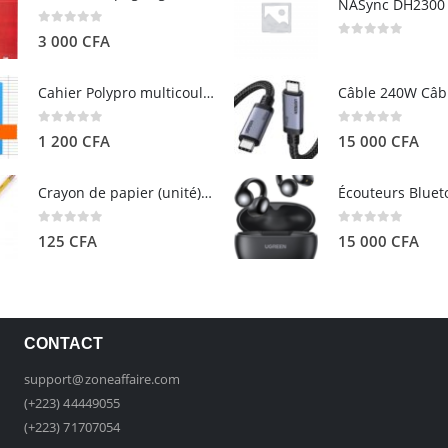
0
out of 5
3 000
CFA
0
out of 5
Cahier Polypro multicouleurs 17×22 96p Grands Carreaux Séyès 90g - CALLIGRAPHE
0
out of 5
0
out of 5
1 200
CFA
15 000
CFA
Crayon de papier (unité) - ARTEZA
0
out of 5
0
out of 5
125
CFA
15 000
CFA
CONTACT
support@zoneaffaire.com
(+223) 44449055
(+223) 71707054