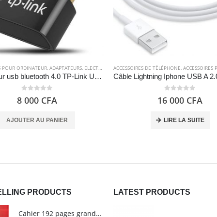
S POUR ORDINATEUR
ÂBLES
,
ELECTRONIQUES
,
ADAPTATEURS
,
ELECTRONIQUES
ACCESSOIRES DE TÉLÉPHONE
,
ACCESSOIRES POU
Adaptateur usb bluetooth 4.0 TP-Link UB400 – Nano
0
out of 5
0
out of 5
8 000
CFA
16 000
CFA
AJOUTER AU PANIER
LIRE LA SUITE
ELLING PRODUCTS
LATEST PRODUCTS
Cahier 192 pages grands carreaux - Grand format - Brochure dos toilé - 24x32 cm - Papier blanc 90 g - Couverture carte pelliculée couleur aléatoire - Clairefontaine