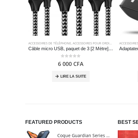
ACCESSOIRES DE TÉLÉPHONE
,
ACCESSOIRES POUR ORDINATEUR
ACCESSOIRE
,
CÂBLES
,
C
Câble micro USB, paquet de 3 [2 Mètre] – GIANAC
0
out of 5
6 000
CFA
LIRE LA SUITE
FEATURED PRODUCTS
BEST S
Coque Guardian Series mate antichoc pour iPhone 15 Pro Max avec Magsafe Noir - Torras