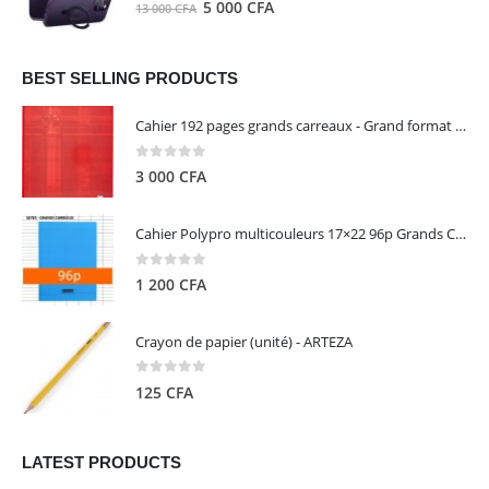
0
out of 5
Le
Le
5 000
CFA
13 000
CFA
000 CFA.
000 CFA.
prix
prix
initial
actuel
était :
est :
BEST SELLING PRODUCTS
13
5
Cahier 192 pages grands carreaux - Grand format - Brochure dos toilé - 24x32 cm - Papier blanc 90 g - Couverture carte pelliculée couleur aléatoire - Clairefontaine
000 CFA.
000 CFA.
0
out of 5
3 000
CFA
Cahier Polypro multicouleurs 17×22 96p Grands Carreaux Séyès 90g - CALLIGRAPHE
0
out of 5
1 200
CFA
Crayon de papier (unité) - ARTEZA
0
out of 5
125
CFA
LATEST PRODUCTS