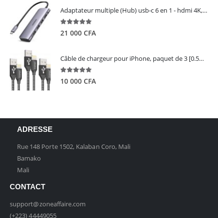
Adaptateur multiple (Hub) usb-c 6 en 1 - hdmi 4K, 3 ports USB 3.0 et lecteur de carte sd tf - UGREEN
5.00
out of 5
21 000
CFA
Câble de chargeur pour iPhone, paquet de 3 [0.5M 1M 2M] - GIANAC
5.00
out of 5
10 000
CFA
ADRESSE
Rue 148 Porte 1502, Kalaban Coro, Mali
Bamako
Mali
CONTACT
support@zoneaffaire.com
(+223) 44449055