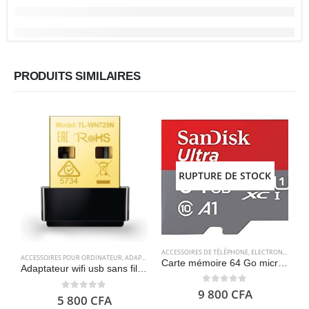
PRODUITS SIMILAIRES
RUPTURE DE STOCK
ACCESSOIRES DE TÉLÉPHONE
,
ELECTRONIQUES
,
S
ACCESSOIRES POUR ORDINATEUR
,
ADAPTATEURS
,
ELECTRONIQUES
A
Carte mémoire 64 Go microSDXC avec adaptateur SD, jusqu’à 120 Mo/s – SanDisk Ultra
Adaptateur wifi usb sans fil – Nano TP-Link TL-WN725N
0
out of 5
9 800
CFA
0
out of 5
5 800
CFA