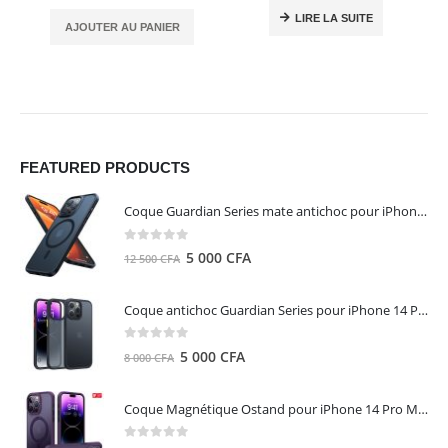
LIRE LA SUITE
AJOUTER AU PANIER
FEATURED PRODUCTS
Coque Guardian Series mate antichoc pour iPhone 15 Pro Max avec Magsafe Noir - Torras
0
out of 5
Le
Le
5 000
CFA
12 500
CFA
prix
prix
initial
actuel
Coque antichoc Guardian Series pour iPhone 14 Pro Max - TORRAS
était :
est :
12
5
0
out of 5
Le
Le
5 000
CFA
8 000
CFA
500 CFA.
000 CFA.
prix
prix
initial
actuel
Coque Magnétique Ostand pour iPhone 14 Pro Max - Violet Foncé - TORRAS
était :
est :
8
5