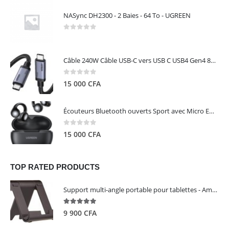
NASync DH2300 - 2 Baies - 64 To - UGREEN
0
out of 5
Câble 240W Câble USB-C vers USB C USB4 Gen4 80Gbps pour Thunderbolt 5/4/3, Premium 18K double écran triple 4K PD3.1 - UGREEN
0
out of 5
15 000
CFA
Écouteurs Bluetooth ouverts Sport avec Micro ENC IPX5 – HiTune S3 UGREEN 45785
0
out of 5
15 000
CFA
TOP RATED PRODUCTS
Support multi-angle portable pour tablettes - Amazon Basics
5.00
out of 5
9 900
CFA