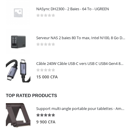
NASync DH2300 - 2 Baies - 64 To - UGREEN
0
out of 5
Serveur NAS 2 baies 80 To max, Intel N100, 8 Go DDR5, 2,5 GbE, sans disques – NASync DXP2800 UGREEN 25242
0
out of 5
Câble 240W Câble USB-C vers USB C USB4 Gen4 80Gbps pour Thunderbolt 5/4/3, Premium 18K double écran triple 4K PD3.1 - UGREEN
0
out of 5
15 000
CFA
TOP RATED PRODUCTS
Support multi-angle portable pour tablettes - Amazon Basics
5.00
out of 5
9 900
CFA