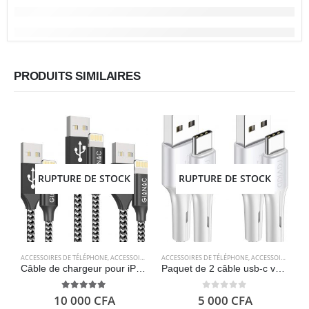
PRODUITS SIMILAIRES
RUPTURE DE STOCK
RUPTURE DE STOCK
ACCESSOIRES DE TÉLÉPHONE
,
ACCESSOIRES POUR ORDINATEUR
ACCESSOIRES DE TÉLÉPHONE
,
CÂBLES
,
CÂBLES
,
ACCESSOIRES POUR ORDINATEUR
,
ELECTRONIQU
A
Câble de chargeur pour iPhone, paquet de 3 [0.5M 1M 2M] – GIANAC
Paquet de 2 câble usb-c vers usb-a – RAVIAD
5.00
out of 5
0
out of 5
10 000
CFA
5 000
CFA