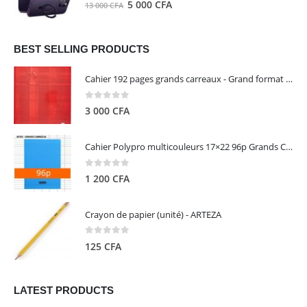
0
out of 5
Le
Le
5 000
CFA
13 000
CFA
000 CFA.
000 CFA.
prix
prix
initial
actuel
était :
est :
BEST SELLING PRODUCTS
13
5
Cahier 192 pages grands carreaux - Grand format - Brochure dos toilé - 24x32 cm - Papier blanc 90 g - Couverture carte pelliculée couleur aléatoire - Clairefontaine
000 CFA.
000 CFA.
0
out of 5
3 000
CFA
Cahier Polypro multicouleurs 17×22 96p Grands Carreaux Séyès 90g - CALLIGRAPHE
0
out of 5
1 200
CFA
Crayon de papier (unité) - ARTEZA
0
out of 5
125
CFA
LATEST PRODUCTS