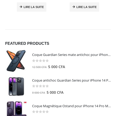
LIRE LA SUITE
LIRE LA SUITE
FEATURED PRODUCTS
Coque Guardian Series mate antichoc pour iPhone 15 Pro Max avec Magsafe Noir - Torras
0
out of 5
Le
Le
5 000
CFA
12 500
CFA
prix
prix
initial
actuel
Coque antichoc Guardian Series pour iPhone 14 Pro Max - TORRAS
était :
est :
12
5
0
out of 5
Le
Le
5 000
CFA
8 000
CFA
500 CFA.
000 CFA.
prix
prix
initial
actuel
Coque Magnétique Ostand pour iPhone 14 Pro Max - Violet Foncé - TORRAS
était :
est :
8
5