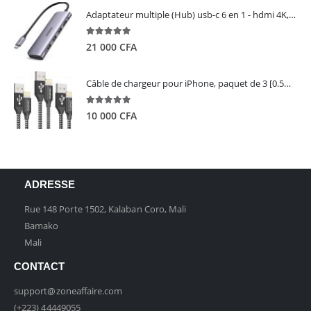
Adaptateur multiple (Hub) usb-c 6 en 1 - hdmi 4K, 3 ports USB 3.0 et lecteur de carte sd tf - UGREEN
5.00
out of 5
21 000
CFA
Câble de chargeur pour iPhone, paquet de 3 [0.5M 1M 2M] - GIANAC
5.00
out of 5
10 000
CFA
ADRESSE
Rue 148 Porte 1502, Kalaban Coro, Mali
Bamako
Mali
CONTACT
support@zoneaffaire.com
(+223) 44449055