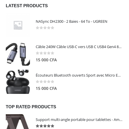
LATEST PRODUCTS
NASync DH2300 - 2 Baies - 64 To - UGREEN
0
out of 5
Câble 240W Câble USB-C vers USB C USB4 Gen4 80Gbps pour Thunderbolt 5/4/3, Premium 18K double écran triple 4K PD3.1 - UGREEN
0
out of 5
15 000
CFA
Écouteurs Bluetooth ouverts Sport avec Micro ENC IPX5 – HiTune S3 UGREEN 45785
0
out of 5
15 000
CFA
TOP RATED PRODUCTS
Support multi-angle portable pour tablettes - Amazon Basics