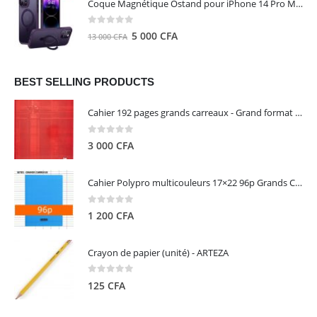
Coque Magnétique Ostand pour iPhone 14 Pro Max - Violet Foncé - TORRAS
était :
est :
8
5
0
out of 5
Le
Le
5 000
CFA
13 000
CFA
000 CFA.
000 CFA.
prix
prix
initial
actuel
était :
est :
BEST SELLING PRODUCTS
13
5
Cahier 192 pages grands carreaux - Grand format - Brochure dos toilé - 24x32 cm - Papier blanc 90 g - Couverture carte pelliculée couleur aléatoire - Clairefontaine
000 CFA.
000 CFA.
0
out of 5
3 000
CFA
Cahier Polypro multicouleurs 17×22 96p Grands Carreaux Séyès 90g - CALLIGRAPHE
0
out of 5
1 200
CFA
Crayon de papier (unité) - ARTEZA
0
out of 5
125
CFA