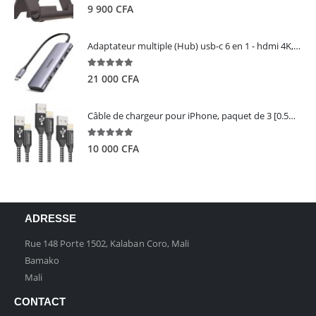
5.00
out of 5
9 900
CFA
Adaptateur multiple (Hub) usb-c 6 en 1 - hdmi 4K, 3 ports USB 3.0 et lecteur de carte sd tf - UGREEN
5.00
out of 5
21 000
CFA
Câble de chargeur pour iPhone, paquet de 3 [0.5M 1M 2M] - GIANAC
5.00
out of 5
10 000
CFA
ADRESSE
Rue 148 Porte 1502, Kalaban Coro, Mali
Bamako
Mali
CONTACT