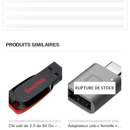
PRODUITS SIMILAIRES
RUPTURE DE STOCK
ACCESSOIRES POUR ORDINATEUR
,
ELECTRONIQUES
ACCESSOIRES POUR ORDINATEUR
,
STOCKAGE
,
ADAPTATEURS
A
Clé usb de 2.0 de 64 Go – Sandisk Cruzer Blade
Adaptateur usb-c femelle vers usb 3.0 mâle – Nonda