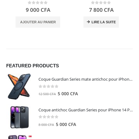
0
out of 5
0
out of 5
9 000
CFA
7 800
CFA
AJOUTER AU PANIER
LIRE LA SUITE
FEATURED PRODUCTS
Coque Guardian Series mate antichoc pour iPhone 15 Pro Max avec Magsafe Noir - Torras
0
out of 5
Le
Le
5 000
CFA
12 500
CFA
prix
prix
initial
actuel
Coque antichoc Guardian Series pour iPhone 14 Pro Max - TORRAS
était :
est :
12
5
0
out of 5
Le
Le
5 000
CFA
8 000
CFA
500 CFA.
000 CFA.
prix
prix
initial
actuel