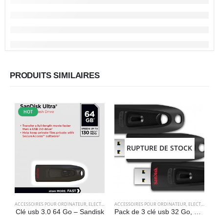
PRODUITS SIMILAIRES
HOT
RUPTURE DE STOCK
ACCESSOIRES POUR ORDINATEUR
,
ELECTRONIQUES
ACCESSOIRES POUR ORDINATEUR
,
STOCKAGE
,
ELECTRONIQUES
A
Clé usb 3.0 64 Go – Sandisk
Pack de 3 clé usb 32 Go, 3.0, Jusqu’à 100 Mo – SanDisk Ultra