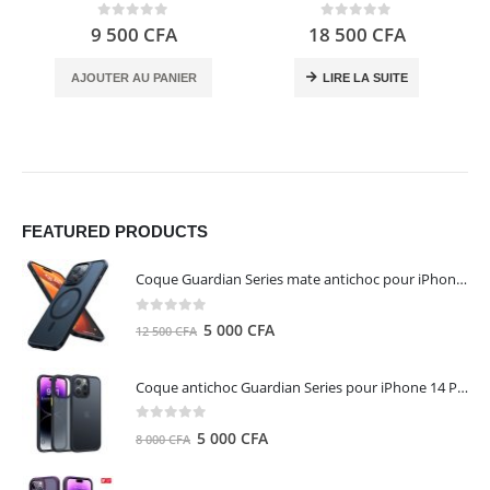
0
out of 5
0
out of 5
9 500
CFA
18 500
CFA
AJOUTER AU PANIER
LIRE LA SUITE
FEATURED PRODUCTS
Coque Guardian Series mate antichoc pour iPhone 15 Pro Max avec Magsafe Noir - Torras
0
out of 5
Le
Le
5 000
CFA
12 500
CFA
prix
prix
initial
actuel
Coque antichoc Guardian Series pour iPhone 14 Pro Max - TORRAS
était :
est :
12
5
0
out of 5
Le
Le
5 000
CFA
8 000
CFA
500 CFA.
000 CFA.
prix
prix
initial
actuel