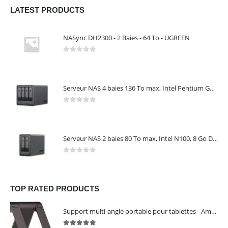
LATEST PRODUCTS
NASync DH2300 - 2 Baies - 64 To - UGREEN
0
out of 5
Serveur NAS 4 baies 136 To max, Intel Pentium Gold 8505, 8 Go DDR5, 10 GbE + 2,5 GbE, sans disques – NASync DXP4800 Plus UGREEN 35260
0
out of 5
Serveur NAS 2 baies 80 To max, Intel N100, 8 Go DDR5, 2,5 GbE, sans disques – NASync DXP2800 UGREEN 25242
0
out of 5
TOP RATED PRODUCTS
Support multi-angle portable pour tablettes - Amazon Basics