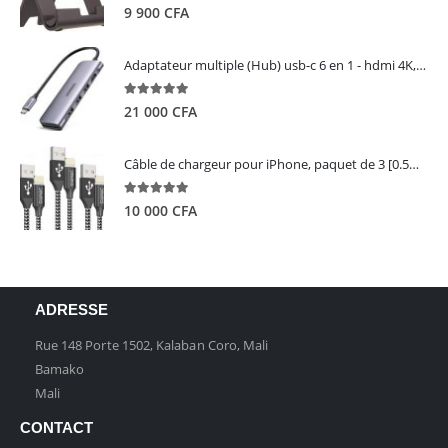
5.00
out of 5
9 900
CFA
Adaptateur multiple (Hub) usb-c 6 en 1 - hdmi 4K, 3 ports USB 3.0 et lecteur de carte sd tf - UGREEN
5.00
out of 5
21 000
CFA
Câble de chargeur pour iPhone, paquet de 3 [0.5M 1M 2M] - GIANAC
5.00
out of 5
10 000
CFA
ADRESSE
Rue 148 Porte 1502, Kalaban Coro, Mali
Bamako
Mali
CONTACT