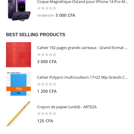
Coque Magnétique Ostand pour iPhone 14 Pro Max - Violet Foncé - TORRAS
était :
est :
8
5
0
out of 5
Le
Le
5 000
CFA
13 000
CFA
000 CFA.
000 CFA.
prix
prix
initial
actuel
était :
est :
BEST SELLING PRODUCTS
13
5
Cahier 192 pages grands carreaux - Grand format - Brochure dos toilé - 24x32 cm - Papier blanc 90 g - Couverture carte pelliculée couleur aléatoire - Clairefontaine
000 CFA.
000 CFA.
0
out of 5
3 000
CFA
Cahier Polypro multicouleurs 17×22 96p Grands Carreaux Séyès 90g - CALLIGRAPHE
0
out of 5
1 200
CFA
Crayon de papier (unité) - ARTEZA
0
out of 5
125
CFA