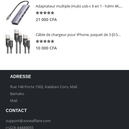
Adaptateur multiple (Hub) usb-c 6 en 1 - hdmi 4K, 3 ports USB 3.0 et lecteur de carte sd tf - UGREEN
5.00
out of 5
21 000
CFA
Câble de chargeur pour iPhone, paquet de 3 [0.5M 1M 2M] - GIANAC
5.00
out of 5
10 000
CFA
ADRESSE
Rue 148 Porte 1502, Kalaban Coro, Mali
Bamako
Mali
CONTACT
support@zoneaffaire.com
(+223) 44449055