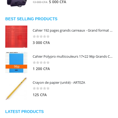
0
out of 5
Le
Le
5 000
CFA
13 000
CFA
000 CFA.
000 CFA.
prix
prix
initial
actuel
était :
est :
BEST SELLING PRODUCTS
13
5
Cahier 192 pages grands carreaux - Grand format - Brochure dos toilé - 24x32 cm - Papier blanc 90 g - Couverture carte pelliculée couleur aléatoire - Clairefontaine
000 CFA.
000 CFA.
0
out of 5
3 000
CFA
Cahier Polypro multicouleurs 17×22 96p Grands Carreaux Séyès 90g - CALLIGRAPHE
0
out of 5
1 200
CFA
Crayon de papier (unité) - ARTEZA
0
out of 5
125
CFA
LATEST PRODUCTS