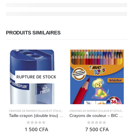
PRODUITS SIMILAIRES
RUPTURE DE STOCK
CRAYONS DE PAPIER/COULEUR ET STYLOS
,
FOURNITURES SCOLAIRES
CRAYONS DE PAPIER/COULEUR ET STYLOS
,
FOURN
Taille-crayon (double trou) STAEDTLER 512001
Crayons de couleur – BIC Kids Evolution 36
0
out of 5
0
out of 5
1 500
CFA
7 500
CFA