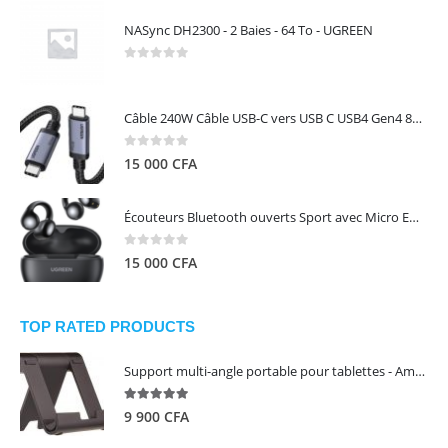
NASync DH2300 - 2 Baies - 64 To - UGREEN
0
out of 5
Câble 240W Câble USB-C vers USB C USB4 Gen4 80Gbps pour Thunderbolt 5/4/3, Premium 18K double écran triple 4K PD3.1 - UGREEN
0
out of 5
15 000
CFA
Écouteurs Bluetooth ouverts Sport avec Micro ENC IPX5 – HiTune S3 UGREEN 45785
0
out of 5
15 000
CFA
TOP RATED PRODUCTS
Support multi-angle portable pour tablettes - Amazon Basics
5.00
out of 5
9 900
CFA