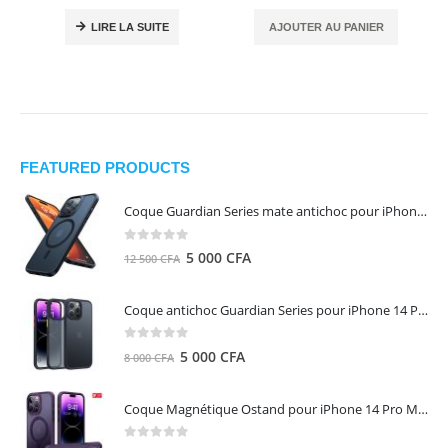
LIRE LA SUITE
AJOUTER AU PANIER
FEATURED PRODUCTS
Coque Guardian Series mate antichoc pour iPhone 15 Pro Max avec Magsafe Noir - Torras
0
out of 5
Le
Le
5 000
CFA
12 500
CFA
prix
prix
initial
actuel
Coque antichoc Guardian Series pour iPhone 14 Pro Max - TORRAS
était :
est :
12
5
0
out of 5
Le
Le
5 000
CFA
8 000
CFA
500 CFA.
000 CFA.
prix
prix
initial
actuel
Coque Magnétique Ostand pour iPhone 14 Pro Max - Violet Foncé - TORRAS
était :
est :
8
5