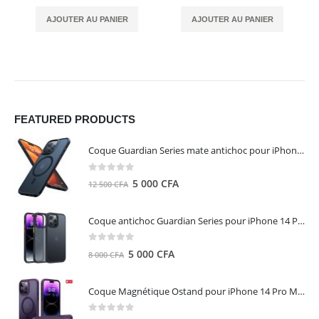
AJOUTER AU PANIER
AJOUTER AU PANIER
FEATURED PRODUCTS
Coque Guardian Series mate antichoc pour iPhone 15 Pro Max avec Magsafe Noir - Torras
0
out of 5
Le
Le
5 000
CFA
12 500
CFA
prix
prix
initial
actuel
Coque antichoc Guardian Series pour iPhone 14 Pro Max - TORRAS
était :
est :
12
5
0
out of 5
Le
Le
5 000
CFA
8 000
CFA
500 CFA.
000 CFA.
prix
prix
initial
actuel
Coque Magnétique Ostand pour iPhone 14 Pro Max - Violet Foncé - TORRAS
était :
est :
8
5