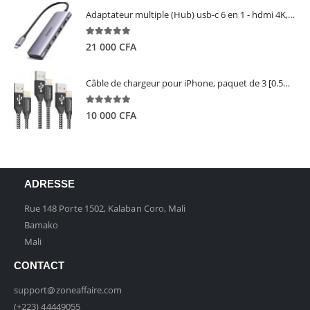
Adaptateur multiple (Hub) usb-c 6 en 1 - hdmi 4K, 3 ports USB 3.0 et lecteur de carte sd tf - UGREEN
5.00
out of 5
21 000
CFA
Câble de chargeur pour iPhone, paquet de 3 [0.5M 1M 2M] - GIANAC
5.00
out of 5
10 000
CFA
ADRESSE
Rue 148 Porte 1502, Kalaban Coro, Mali
Bamako
Mali
CONTACT
support@zoneaffaire.com
(+223) 44449055