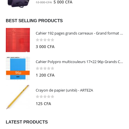
0
out of 5
Le
Le
5 000
CFA
13 000
CFA
000 CFA.
000 CFA.
prix
prix
initial
actuel
était :
est :
BEST SELLING PRODUCTS
13
5
Cahier 192 pages grands carreaux - Grand format - Brochure dos toilé - 24x32 cm - Papier blanc 90 g - Couverture carte pelliculée couleur aléatoire - Clairefontaine
000 CFA.
000 CFA.
0
out of 5
3 000
CFA
Cahier Polypro multicouleurs 17×22 96p Grands Carreaux Séyès 90g - CALLIGRAPHE
0
out of 5
1 200
CFA
Crayon de papier (unité) - ARTEZA
0
out of 5
125
CFA
LATEST PRODUCTS