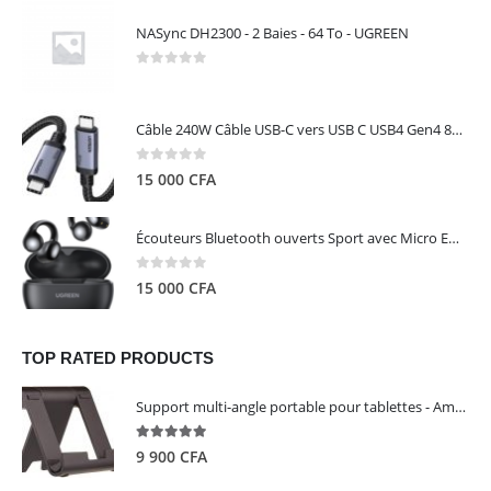
NASync DH2300 - 2 Baies - 64 To - UGREEN
0
out of 5
Câble 240W Câble USB-C vers USB C USB4 Gen4 80Gbps pour Thunderbolt 5/4/3, Premium 18K double écran triple 4K PD3.1 - UGREEN
0
out of 5
15 000
CFA
Écouteurs Bluetooth ouverts Sport avec Micro ENC IPX5 – HiTune S3 UGREEN 45785
0
out of 5
15 000
CFA
TOP RATED PRODUCTS
Support multi-angle portable pour tablettes - Amazon Basics
5.00
out of 5
9 900
CFA