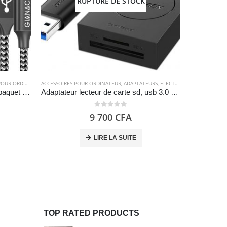
RUPTURE DE STOCK
R ORDINATEUR
ACCESSOIRES POUR ORDINATEUR
,
CÂBLES
,
CÂBLES
,
ELECTRONIQUES
,
ADAPTATEURS
,
ELECTRONIQUES
ACCESSOIRES
Câble de chargeur pour iPhone, paquet de 3 [0.5M 1M 2M] – GIANAC
Adaptateur lecteur de carte sd, usb 3.0 – UGREEN
0
out of 5
9 700
CFA
LIRE LA SUITE
TOP RATED PRODUCTS