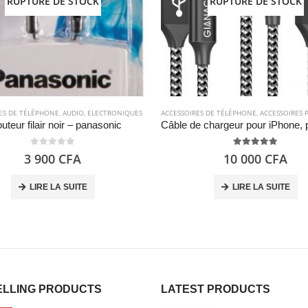
RUPTURE DE STOCK
RUPTURE DE STOCK
ES DE TÉLÉPHONE
,
AUDIO
,
ELECTRONIQUES
ACCESSOIRES DE TÉLÉPHONE
,
ACCESSOIRES POU
uteur filair noir – panasonic
0
out of 5
5.00
out of 5
3 900
CFA
10 000
CFA
LIRE LA SUITE
LIRE LA SUITE
ELLING PRODUCTS
LATEST PRODUCTS