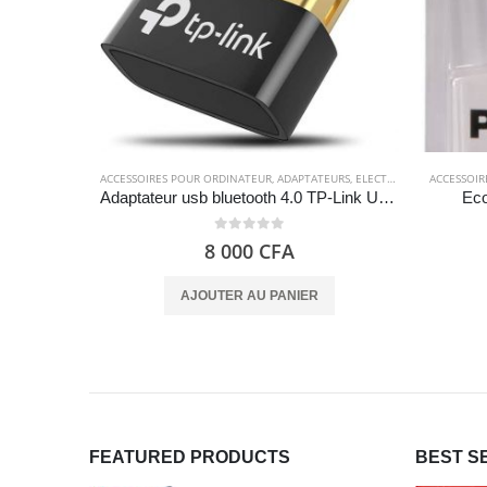
ACCESSOIRES POUR ORDINATEUR
,
ADAPTATEURS
,
ELECTRONIQUES
ACCESSOIR
Adaptateur usb bluetooth 4.0 TP-Link UB400 – Nano
Eco
0
out of 5
8 000
CFA
AJOUTER AU PANIER
FEATURED PRODUCTS
BEST S