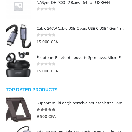
NASync DH2300 - 2 Baies - 64 To - UGREEN
0
out of 5
Câble 240W Câble USB-C vers USB C USB4 Gen4 80Gbps pour Thunderbolt 5/4/3, Premium 18K double écran triple 4K PD3.1 - UGREEN
0
out of 5
15 000
CFA
Écouteurs Bluetooth ouverts Sport avec Micro ENC IPX5 – HiTune S3 UGREEN 45785
0
out of 5
15 000
CFA
TOP RATED PRODUCTS
Support multi-angle portable pour tablettes - Amazon Basics
5.00
out of 5
9 900
CFA
Adaptateur multiple (Hub) usb-c 6 en 1 - hdmi 4K, 3 ports USB 3.0 et lecteur de carte sd tf - UGREEN