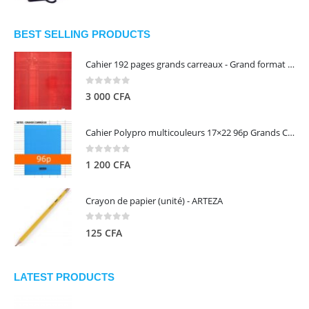
prix
prix
initial
actuel
était :
est :
BEST SELLING PRODUCTS
13
5
Cahier 192 pages grands carreaux - Grand format - Brochure dos toilé - 24x32 cm - Papier blanc 90 g - Couverture carte pelliculée couleur aléatoire - Clairefontaine
000 CFA.
000 CFA.
0
out of 5
3 000
CFA
Cahier Polypro multicouleurs 17×22 96p Grands Carreaux Séyès 90g - CALLIGRAPHE
0
out of 5
1 200
CFA
Crayon de papier (unité) - ARTEZA
0
out of 5
125
CFA
LATEST PRODUCTS