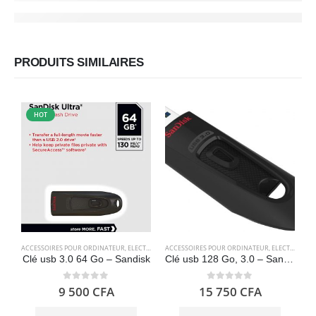
PRODUITS SIMILAIRES
HOT
ACCESSOIRES POUR ORDINATEUR
,
ELECTRONIQUES
ACCESSOIRES POUR ORDINATEUR
,
STOCKAGE
,
ELECTRONIQUES
A
Clé usb 3.0 64 Go – Sandisk
Clé usb 128 Go, 3.0 – SanDisk Ultra.
0
out of 5
0
out of 5
9 500
CFA
15 750
CFA