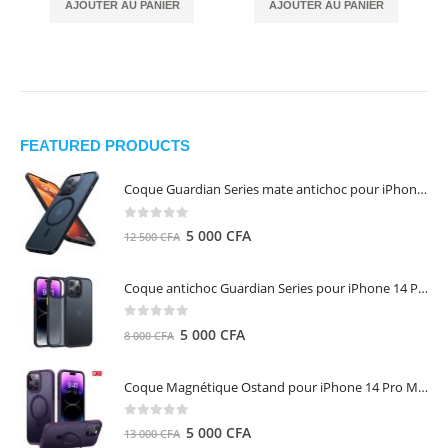
AJOUTER AU PANIER
AJOUTER AU PANIER
FEATURED PRODUCTS
Coque Guardian Series mate antichoc pour iPhone 15 Pro Max avec Magsafe Noir - Torras
0
out of 5
Le
Le
5 000
CFA
12 500
CFA
prix
prix
initial
actuel
Coque antichoc Guardian Series pour iPhone 14 Pro Max - TORRAS
était :
est :
12
5
0
out of 5
Le
Le
5 000
CFA
8 000
CFA
500 CFA.
000 CFA.
prix
prix
initial
actuel
Coque Magnétique Ostand pour iPhone 14 Pro Max - Violet Foncé - TORRAS
était :
est :
8
5
0
out of 5
Le
Le
5 000
CFA
13 000
CFA
000 CFA.
000 CFA.