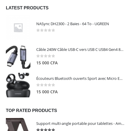
LATEST PRODUCTS
NASync DH2300 - 2 Baies - 64 To - UGREEN
0
out of 5
Câble 240W Câble USB-C vers USB C USB4 Gen4 80Gbps pour Thunderbolt 5/4/3, Premium 18K double écran triple 4K PD3.1 - UGREEN
0
out of 5
15 000
CFA
Écouteurs Bluetooth ouverts Sport avec Micro ENC IPX5 – HiTune S3 UGREEN 45785
0
out of 5
15 000
CFA
TOP RATED PRODUCTS
Support multi-angle portable pour tablettes - Amazon Basics