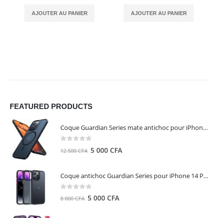
AJOUTER AU PANIER
AJOUTER AU PANIER
FEATURED PRODUCTS
Coque Guardian Series mate antichoc pour iPhone 15 Pro Max avec Magsafe Noir - Torras
0
out of 5
Le
Le
5 000
CFA
12 500
CFA
prix
prix
initial
actuel
Coque antichoc Guardian Series pour iPhone 14 Pro Max - TORRAS
était :
est :
12
5
0
out of 5
Le
Le
5 000
CFA
8 000
CFA
500 CFA.
000 CFA.
prix
prix