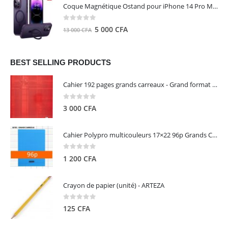
initial
actuel
Coque Magnétique Ostand pour iPhone 14 Pro Max - Violet Foncé - TORRAS
était :
est :
8
5
0
out of 5
Le
Le
5 000
CFA
13 000
CFA
000 CFA.
000 CFA.
prix
prix
initial
actuel
était :
est :
BEST SELLING PRODUCTS
13
5
Cahier 192 pages grands carreaux - Grand format - Brochure dos toilé - 24x32 cm - Papier blanc 90 g - Couverture carte pelliculée couleur aléatoire - Clairefontaine
000 CFA.
000 CFA.
0
out of 5
3 000
CFA
Cahier Polypro multicouleurs 17×22 96p Grands Carreaux Séyès 90g - CALLIGRAPHE
0
out of 5
1 200
CFA
Crayon de papier (unité) - ARTEZA
0
out of 5
125
CFA