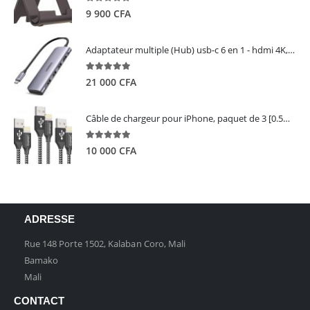
5.00
out of 5
9 900
CFA
Adaptateur multiple (Hub) usb-c 6 en 1 - hdmi 4K, 3 ports USB 3.0 et lecteur de carte sd tf - UGREEN
5.00
out of 5
21 000
CFA
Câble de chargeur pour iPhone, paquet de 3 [0.5M 1M 2M] - GIANAC
5.00
out of 5
10 000
CFA
ADRESSE
Rue 148 Porte 1502, Kalaban Coro, Mali
Bamako
Mali
CONTACT